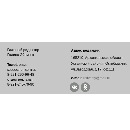
Главный редактор
Адрес редакции:
Галина Эйсмонт
165210, Архангельская область,
Устьянский район, п.Октябрьский,
Телефоны:
ул.Заводская, д.17, оф.111
корреспонденты:
8-921-290-96-48
е-mail:
ustvesty@mail.ru
отдел рекламы:
8-921-245-70-90