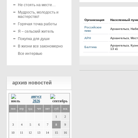
Не стоять на месте…
Мудрость, молодость и
мастерство!
Организация
Населенный пунк
Горячая точка работы
Российское
Архангельск, Наб
пиво
Я – сельский житель
АРН
Архангельск, Мост
Покупка для души
Архангельск, Кузн
В жизни все закономерно
Балтика
13 к1
Все интервью
архив новостей
август
2026
пон
втр
срд
чет
пят
суб
вск
1
2
3
4
5
6
7
8
9
10
11
12
13
14
15
16