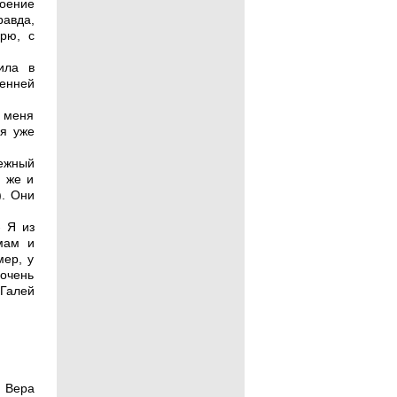
роение
авда,
арю, с
ила в
енней
и меня
 я уже
ежный
я же и
). Они
- Я из
мам и
мер, у
очень
 Галей
 Вера