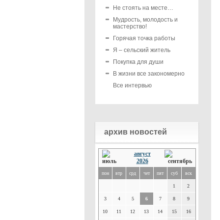
Не стоять на месте…
Мудрость, молодость и
мастерство!
Горячая точка работы
Я – сельский житель
Покупка для души
В жизни все закономерно
Все интервью
архив новостей
август
2026
пон
втр
срд
чет
пят
суб
вск
1
2
3
4
5
6
7
8
9
10
11
12
13
14
15
16