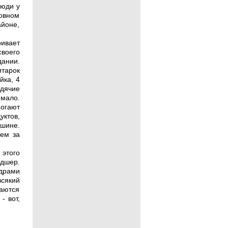
люди у
новном
айоне,
ривает
своего
дании.
итарок
йка, 4
дячие
 мало.
огают
уктов,
ашине.
дем за
 этого
ьдшер.
адрами
всякий
таются
- вот,