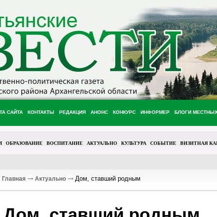
ТА САЙТА
КОНТАКТЫ
РЕДАКЦИЯ
АНОНС
КОНКУРС
ИНФОРМЕР
БЛОГИ МЕСТНЫ
М
ОБРАЗОВАНИЕ
ВОСПИТАНИЕ
АКТУАЛЬНО
КУЛЬТУРА
СОБЫТИЕ
ВИЗИТНАЯ КА
Дом, ставший родным
Главная
Актуально
Дом, ставший родным