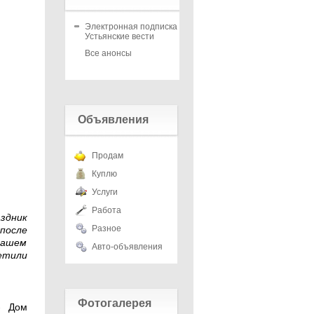
Электронная подписка на
Устьянские вести
Все анонсы
Объявления
Продам
Куплю
Услуги
Работа
аздник
Разное
после
нашем
Авто-объявления
етили
Фотогалерея
- Дом