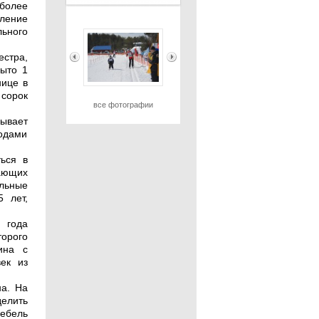
 более
ление
ьного
естра,
рыто 1
нице в
 сорок
все фотографии
зывает
годами
ться в
вающих
альные
 лет,
 года
торого
ина с
ек из
на. На
делить
мебель