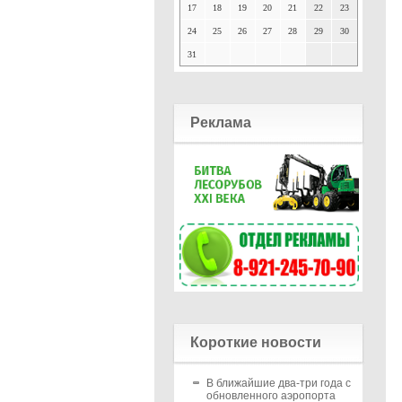
17
18
19
20
21
22
23
24
25
26
27
28
29
30
31
Реклама
Короткие новости
В ближайшие два-три года с
обновленного аэропорта