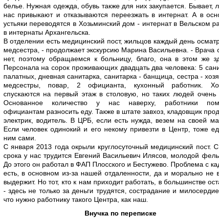
белье. Нужная одежда, обувь также для них закупается. Бывает, 
нас привыкают и отказываются переезжать в интернат. А в ос
устьяки переводятся в Хозьминский дом - интернат в Вельском р
в интернаты Архангельска.
В отделении есть медицинский пост, жильцов каждый день осмат
медсестра, - продолжает экскурсию Марина Васильевна. - Врача 
нет, поэтому обращаемся к больницу, благо, она в этом же з
Персонала на сорок проживающих двадцать два человека: 5 сан
палатных, дневная санитарка, санитарка - банщица, сестра - хозя
медсестры, повар, 2 официанта, кухонный работник. Хо
спускаются на первый этаж в столовую, но таких людей очень
Основанное количество у нас наверху, работники пом
официантам разносить еду. Также в штате завхоз, кладовщик прод
электрик, водитель. В ЦРБ, если есть нужда, везем на своей м
Если человек одинокий и его некому привезти в Центр, тоже е
ним сами.
С января 2013 года окрыли круглосуточный медицинский пост. С
срока у нас трудится Евгений Васильевич Илясов, молодой фел
До этого он работал в ФАП Плосского и Бестужево. Проблема с к
есть, в основном из-за нашей отдаленности, да и морально не 
выдержит. Но тот, кто к нам приходит работать, в большинстве ос
- здесь не только за деньги трудятся, сострадание и милосердие 
что нужно работнику такого Центра, как наш.
Внучка по переписке