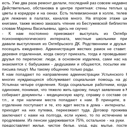
есть. Уже два раза ремонт делали, последний раз совсем недавно
Действительно, обстановка в центре приятная: стены теплых ц
цветы в коридоре и на окнах. Есть телевизионная в холле, теле
для лежачих в палатах, каналов много. На втором этаже ш
книгами, также можно заказать чтение из Бестужевской библиоте
словам Марины Васильевны, здесь не скучно:
- К нам постоянно приезжают выступать из Октябрь
психоневрологического интерната, местные школьники прих
давали выступления из Октябрьского ДК. Родственники и друзья
посещать ежедневно. Администрация жестких рамок не ставит
деревня отдаленная, когда смогут приехать, тогда и проведывают
друзья по переписке: люди, в основном издалека, сами нас на
знакомятся с бабушками - дедушками и общаются, посылки им
письма пишут. Мы такому общению только рады.
К нам попадают по направлению администрации Устьянского 
многих нуждающихся обслуживает социальная помощь на до
Устьянах четыре отделения. Когда социальные работники, когд
одинокие, понимая, что тяжело жить одному, пишут заявление в
собирают документы - медицинскую карту, справку о составе с
т.п., и при наличии места попадают к нам. В принципе, в
отделение поступают и те, кто ждет места в дома - интернаты.
приходит на них путевка, переезжают туда. Договор прожив
заключают с нами на полгода, если нужно, то по истечению 
продлеваем. Из пенсии удерживается 75%, остальное - на руки.
предоставляет жилье, чистое белье, уход, еду, мытье, пост