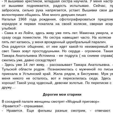
- Я вышиваю крестиком, младшая сестра научила. У меня наст
от вышивки поднимается, радость испытываю. Сейчас, пр
забросила, сильно рука напрягается, устает. Вышивки свои д
волонтерами общаюсь. Мне много девушек пишет.
Наталья 1968 года рождения, сфотографироваться предлож
коридоре и первая покатила на своей коляске, сверкая искр
улыбкой:
- Сама я из Лойги, здесь живу уже пять лет. Мамочка умерла, 
сразу сюда поместили. Но сестра навещает часто. На коляске
пять лет катаюсь, у меня врожденный церебральный паралич.
Она радуется общению, от нее идет какой-то неизмеримый н
свет. Таких зовут простодушными. Но сердце - огромное. Така
Тамара Анатольевна Истомина - ее подруга ( на снимке справа
сжились уже, давно соседствуют
- Здесь уже 14 лет живу, - рассказывает Тамара Анатольевна. 
Тульской области родом. Познакомилась с мужчиной по пись
приехала в Устьянский край. Жила рядом, в Бестужево. Муж у
меня никого не осталось, вот и переселилась сюда. Здесь 
хорошо! Такой уход чудесный, девочки золотые. По переписке с
дружу…
Дорогие мои старики
В соседней палате женщины смотрят «Модный приговор»
-Нравится? - спрашиваю.
- Нравится. Еще фильмы разные смотрим, - отвечают.