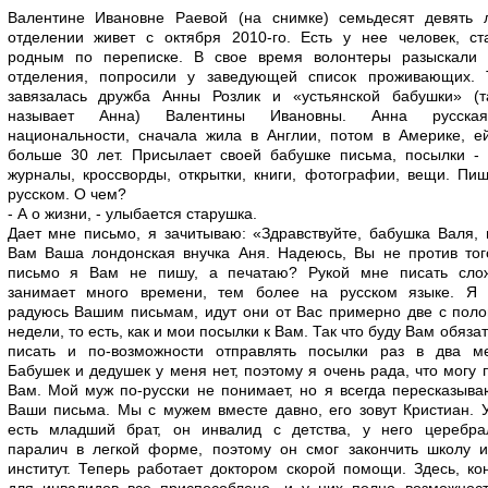
Валентине Ивановне Раевой (на снимке) семьдесят девять л
отделении живет с октября 2010-го. Есть у нее человек, ст
родным по переписке. В свое время волонтеры разыскали 
отделения, попросили у заведующей список проживающих. 
завязалась дружба Анны Розлик и «устьянской бабушки» (т
называет Анна) Валентины Ивановны. Анна русск
национальности, сначала жила в Англии, потом в Америке, е
больше 30 лет. Присылает своей бабушке письма, посылки - 
журналы, кроссворды, открытки, книги, фотографии, вещи. Пи
русском. О чем?
- А о жизни, - улыбается старушка.
Дает мне письмо, я зачитываю: «Здравствуйте, бабушка Валя,
Вам Ваша лондонская внучка Аня. Надеюсь, Вы не против тог
письмо я Вам не пишу, а печатаю? Рукой мне писать сло
занимает много времени, тем более на русском языке. Я 
радуюсь Вашим письмам, идут они от Вас примерно две с пол
недели, то есть, как и мои посылки к Вам. Так что буду Вам обяза
писать и по-возможности отправлять посылки раз в два ме
Бабушек и дедушек у меня нет, поэтому я очень рада, что могу 
Вам. Мой муж по-русски не понимает, но я всегда пересказыв
Ваши письма. Мы с мужем вместе давно, его зовут Кристиан. 
есть младший брат, он инвалид с детства, у него церебра
паралич в легкой форме, поэтому он смог закончить школу и
институт. Теперь работает доктором скорой помощи. Здесь, ко