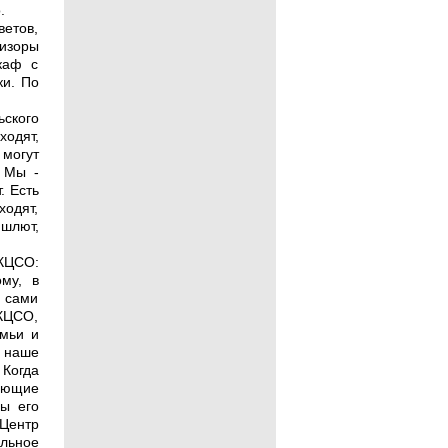
.
ветов,
визоры
каф с
ки. По
ского
одят,
 могут
. Мы -
. Есть
ходят,
 шлют,
КЦСО:
му, в
а сами
 КЦСО,
емьи и
 наше
 Когда
ающие
мы его
 Центр
ельное