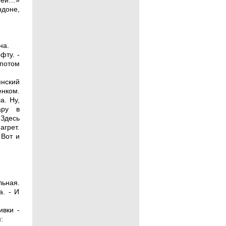
тей…»
ндоне,
на.
фту. -
потом
янский
енком.
а. Ну,
ару в
 Здесь
агрет.
 Вот и
льная.
а. - И
ивки -
: