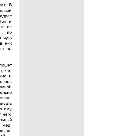
ет. В
авший
адрес
Так и
ак ее
ая по
й чуть
в них
шет на
 пишет
о, что
жно и
очень
овиной
тельно
сяца.
писать
аю ему
У него
льный
 мед.
нечно,