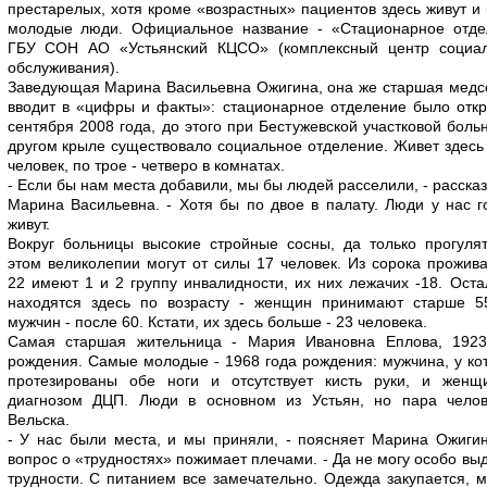
престарелых, хотя кроме «возрастных» пациентов здесь живут и
молодые люди. Официальное название - «Стационарное отде
ГБУ СОН АО «Устьянский КЦСО» (комплексный центр социал
обслуживания).
Заведующая Марина Васильевна Ожигина, она же старшая медс
вводит в «цифры и факты»: стационарное отделение было отк
сентября 2008 года, до этого при Бестужевской участковой боль
другом крыле существовало социальное отделение. Живет здесь
человек, по трое - четверо в комнатах.
- Если бы нам места добавили, мы бы людей расселили, - расска
Марина Васильевна. - Хотя бы по двое в палату. Люди у нас 
живут.
Вокруг больницы высокие стройные сосны, да только прогуля
этом великолепии могут от силы 17 человек. Из сорока прожи
22 имеют 1 и 2 группу инвалидности, их них лежачих -18. Ост
находятся здесь по возрасту - женщин принимают старше 55
мужчин - после 60. Кстати, их здесь больше - 23 человека.
Самая старшая жительница - Мария Ивановна Еплова, 1923
рождения. Самые молодые - 1968 года рождения: мужчина, у ко
протезированы обе ноги и отсутствует кисть руки, и женщ
диагнозом ДЦП. Люди в основном из Устьян, но пара челов
Вельска.
- У нас были места, и мы приняли, - поясняет Марина Ожиги
вопрос о «трудностях» пожимает плечами. - Да не могу особо вы
трудности. С питанием все замечательно. Одежда закупается, 