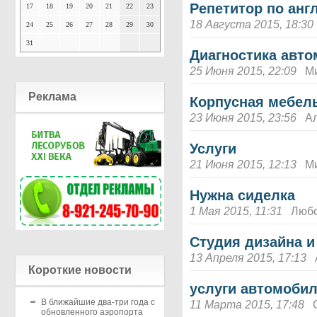
Репетитор по анг
17
18
19
20
21
22
23
18 Августа 2015, 18:30
24
25
26
27
28
29
30
31
Диагностика авт
25 Июня 2015, 22:09
М
Реклама
Корпусная мебель
23 Июня 2015, 23:56
А
Услуги
21 Июня 2015, 12:13
М
Нужна сиделка
1 Мая 2015, 11:31
Люб
Студия дизайна и
13 Апреля 2015, 17:13
Короткие новости
услуги автомоби
В ближайшие два-три года с
11 Марта 2015, 17:48
обновленного аэропорта