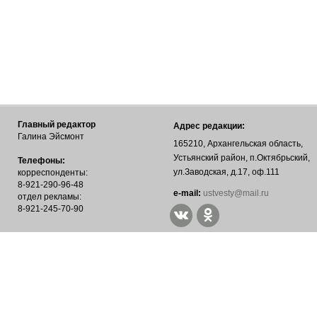
Главный редактор
Адрес редакции:
Галина Эйсмонт
165210, Архангельская область,
Устьянский район, п.Октябрьский,
Телефоны:
ул.Заводская, д.17, оф.111
корреспонденты:
8-921-290-96-48
е-mail:
ustvesty@mail.ru
отдел рекламы:
8-921-245-70-90