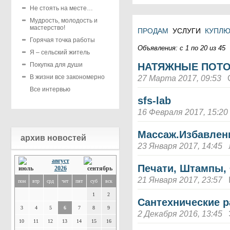
Не стоять на месте…
Мудрость, молодость и
мастерство!
ПРОДАМ
УСЛУГИ
КУПЛ
Горячая точка работы
Объявления: с 1 по 20 из 45
Я – сельский житель
Покупка для души
НАТЯЖНЫЕ ПОТ
В жизни все закономерно
27 Марта 2017, 09:53
Все интервью
sfs-lab
16 Февраля 2017, 15:20
Массаж.Избавлени
архив новостей
23 Января 2017, 14:45
август
Печати, Штампы,
2026
21 Января 2017, 23:57
пон
втр
срд
чет
пят
суб
вск
1
2
Сантехнические 
3
4
5
6
7
8
9
2 Декабря 2016, 13:45
10
11
12
13
14
15
16