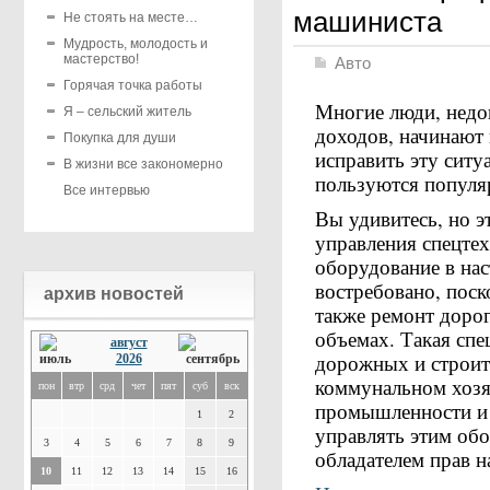
машиниста
Не стоять на месте…
Мудрость, молодость и
мастерство!
Авто
Горячая точка работы
Многие люди, недо
Я – сельский житель
доходов, начинают 
Покупка для души
исправить эту ситу
В жизни все закономерно
пользуются популя
Все интервью
Вы удивитесь, но э
управления спецте
оборудование в на
востребовано, поск
архив новостей
также ремонт доро
объемах. Такая спе
август
дорожных и строит
2026
коммунальном хозя
пон
втр
срд
чет
пят
суб
вск
промышленности и с
1
2
управлять этим обо
3
4
5
6
7
8
9
обладателем прав н
10
11
12
13
14
15
16