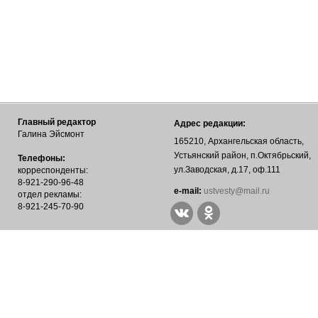
Главный редактор
Адрес редакции:
Галина Эйсмонт
165210, Архангельская область,
Устьянский район, п.Октябрьский,
Телефоны:
ул.Заводская, д.17, оф.111
корреспонденты:
8-921-290-96-48
е-mail:
ustvesty@mail.ru
отдел рекламы:
8-921-245-70-90