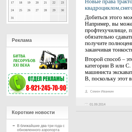
Новые права тракто
17
18
19
20
21
22
23
квадроциклом,снег
24
25
26
27
28
29
30
Добиться этого мо
31
Например, вы може
профтехучилище, пр
обязательно сдават
Реклама
получите полноценн
заканчивая тонкост
Второй способ – эт
категории В или С.
машиниста экскават
В, поскольку этот 
Семен Иванкин
01.09.2014
Короткие новости
В ближайшие два-три года с
обновленного аэропорта