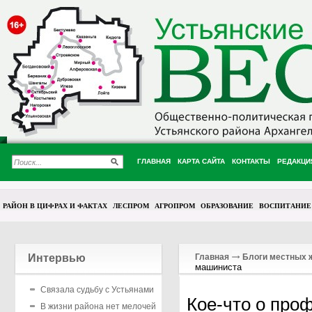
ГЛАВНАЯ
КАРТА САЙТА
КОНТАКТЫ
РЕДАКЦИ
РАЙОН В ЦИФРАХ И ФАКТАХ
ЛЕСПРОМ
АГРОПРОМ
ОБРАЗОВАНИЕ
ВОСПИТАНИЕ
Интервью
Главная
Блоги местных 
машиниста
Связала судьбу с Устьянами
Кое-что о про
В жизни района нет мелочей