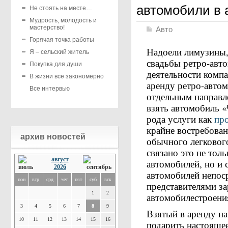
автомобили в 
Не стоять на месте…
Мудрость, молодость и
мастерство!
Авто
Горячая точка работы
Надоели лимузины,
Я – сельский житель
свадьбы ретро-авт
Покупка для души
деятельности компан
В жизни все закономерно
аренду ретро-автом
Все интервью
отдельным направл
взять автомобиль «
рода услуги как
про
крайне востребован
архив новостей
обычного легковог
связано это не тол
август
автомобилей, но и 
2026
автомобилей непоср
пон
втр
срд
чет
пят
суб
вск
представителями за
1
2
автомобилестроени
3
4
5
6
7
8
9
Взятый в аренду на
10
11
12
13
14
15
16
подарить настоящее