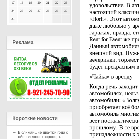
17
18
19
20
21
22
23
удовольствие. В а
настоящий классич
24
25
26
27
28
29
30
«Horh». Этот автом
31
даже любовью у ар
гаражах, правда, с
Rent for Event же п
Реклама
Данный автомобиль
внешний вид. Нужн
вечеринки, торжес
будет прекрасным 
«Чайка» в аренду
Когда речь заходит
автомобилях, нельз
автомобили: «Волг
приобретает всё бо
автомобиль многим 
Короткие новости
веет ностальгичес
прошлому. В те вр
принадлежности к э
В ближайшие два-три года с
обновленного аэропорта