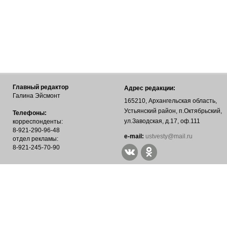
Главный редактор
Адрес редакции:
Галина Эйсмонт
165210, Архангельская область,
Устьянский район, п.Октябрьский,
Телефоны:
ул.Заводская, д.17, оф.111
корреспонденты:
8-921-290-96-48
е-mail:
ustvesty@mail.ru
отдел рекламы:
8-921-245-70-90