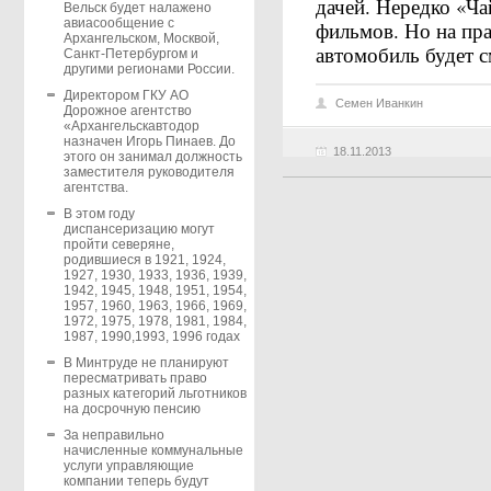
дачей. Нередко «Ча
Вельск будет налажено
авиасообщение с
фильмов. Но на пр
Архангельском, Москвой,
автомобиль будет с
Санкт-Петербургом и
другими регионами России.
Директором ГКУ АО
Семен Иванкин
Дорожное агентство
«Архангельскавтодор
назначен Игорь Пинаев. До
18.11.2013
этого он занимал должность
заместителя руководителя
агентства.
В этом году
диспансеризацию могут
пройти северяне,
родившиеся в 1921, 1924,
1927, 1930, 1933, 1936, 1939,
1942, 1945, 1948, 1951, 1954,
1957, 1960, 1963, 1966, 1969,
1972, 1975, 1978, 1981, 1984,
1987, 1990,1993, 1996 годах
В Минтруде не планируют
пересматривать право
разных категорий льготников
на досрочную пенсию
За неправильно
начисленные коммунальные
услуги управляющие
компании теперь будут