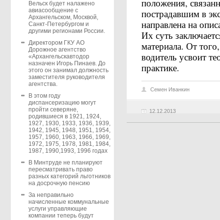
положения, связан
Вельск будет налажено
авиасообщение с
пострадавшим в экс
Архангельском, Москвой,
направлена на опис
Санкт-Петербургом и
другими регионами России.
Их суть заключаетс
Директором ГКУ АО
материала. От того
Дорожное агентство
водитель усвоит те
«Архангельскавтодор
назначен Игорь Пинаев. До
практике.
этого он занимал должность
заместителя руководителя
агентства.
Семен Иванкин
В этом году
диспансеризацию могут
пройти северяне,
12.12.2013
родившиеся в 1921, 1924,
1927, 1930, 1933, 1936, 1939,
1942, 1945, 1948, 1951, 1954,
1957, 1960, 1963, 1966, 1969,
1972, 1975, 1978, 1981, 1984,
1987, 1990,1993, 1996 годах
В Минтруде не планируют
пересматривать право
разных категорий льготников
на досрочную пенсию
За неправильно
начисленные коммунальные
услуги управляющие
компании теперь будут