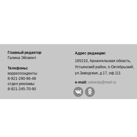
Главный редактор
Адрес редакции:
Галина Эйсмонт
165210, Архангельская область,
Устьянский район, п.Октябрьский,
Телефоны:
ул.Заводская, д.17, оф.111
корреспонденты:
8-921-290-96-48
е-mail:
ustvesty@mail.ru
отдел рекламы:
8-921-245-70-90