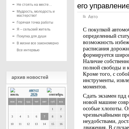
его управление
Не стоять на месте…
Мудрость, молодость и
мастерство!
Авто
Горячая точка работы
С покупкой автомо
Я – сельский житель
определенный стату
Покупка для души
возможность избеж
В жизни все закономерно
расписания дорожно
Все интервью
формируется широк
Наличие собственн
полной свободы и 
Кроме того, с собо
архив новостей
инструменты, извл
моментов.
август
Сдать экзамен пдд 
2026
новой машине совр
пон
втр
срд
чет
пят
суб
вск
особые хлопоты. О
1
2
чрезвычайными про
3
4
5
6
7
8
9
неудобствами, дос
10
11
12
13
14
15
16
движения. В случае