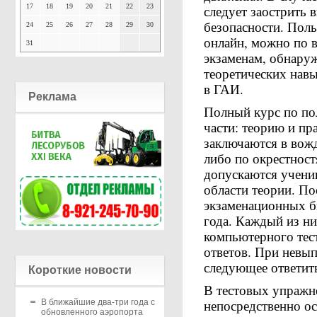
17
18
19
20
21
22
23
следует заострить 
безопасности. Поль
24
25
26
27
28
29
30
онлайн, можно по 
31
экзаменам, обнаруж
теоретических нав
в ГАИ.
Реклама
Полный курс по пол
части: теорию и пр
заключаются в вож
либо по окрестност
допускаются ученик
области теории. По
экзаменационных б
года. Каждый из н
компьютерного тес
ответов. При невып
следующее ответит
Короткие новости
В тестовых упражн
непосредственно о
В ближайшие два-три года с
обновленного аэропорта