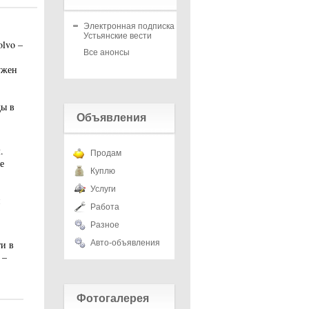
Электронная подписка на
Устьянские вести
lvo –
Все анонсы
ужен
ды в
Объявления
.
Продам
е
Куплю
Услуги
Работа
Разное
и в
Авто-объявления
 –
Фотогалерея