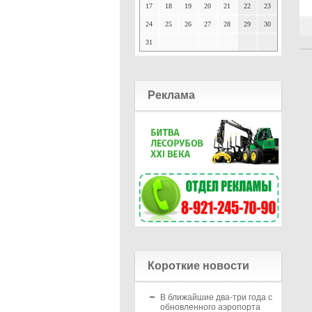
17
18
19
20
21
22
23
24
25
26
27
28
29
30
31
Реклама
Короткие новости
В ближайшие два-три года с
обновленного аэропорта