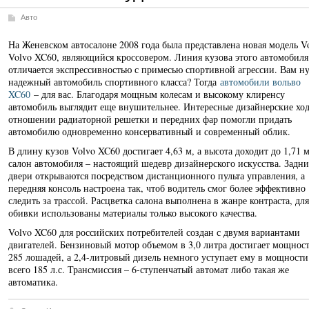
Авто
На Женевском автосалоне 2008 года была представлена новая модель Vo
Volvo XC60, являющийся кроссовером. Линия кузова этого автомобиля
отличается экспрессивностью с примесью спортивной агрессии. Вам н
надежный автомобиль спортивного класса? Тогда
автомобили вольво
XC60
– для вас. Благодаря мощным колесам и высокому клиренсу
автомобиль выглядит еще внушительнее. Интересные дизайнерские хо
отношении радиаторной решетки и передних фар помогли придать
автомобилю одновременно консервативный и современный облик.
В длину кузов Volvo XC60 достигает 4,63 м, а высота доходит до 1,71 м
салон автомобиля – настоящий шедевр дизайнерского искусства. Задни
двери открываются посредством дистанционного пульта управления, а
передняя консоль настроена так, чтоб водитель смог более эффективно
следить за трассой. Расцветка салона выполнена в жанре контраста, для
обивки использованы материалы только высокого качества.
Volvo XC60 для российских потребителей создан с двумя вариантами
двигателей. Бензиновый мотор объемом в 3,0 литра достигает мощност
285 лошадей, а 2,4-литровый дизель немного уступает ему в мощности
всего 185 л.с. Трансмиссия – 6-ступенчатый автомат либо такая же
автоматика.