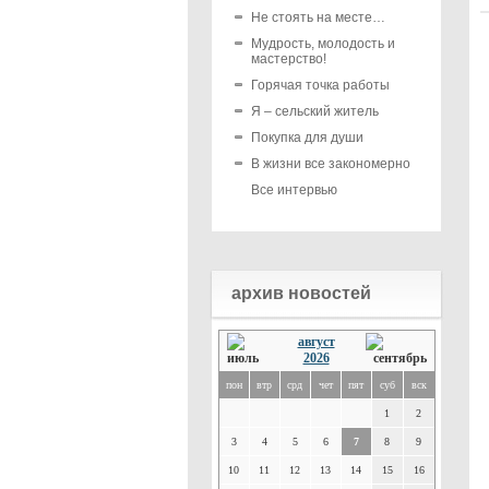
Не стоять на месте…
Мудрость, молодость и
мастерство!
Горячая точка работы
Я – сельский житель
Покупка для души
В жизни все закономерно
Все интервью
архив новостей
август
2026
пон
втр
срд
чет
пят
суб
вск
1
2
3
4
5
6
7
8
9
10
11
12
13
14
15
16