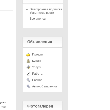
Электронная подписка на
Устьянские вести
Все анонсы
Объявления
Продам
Куплю
Услуги
Работа
Разное
Авто-объявления
щиту.
 что
Фотогалерея