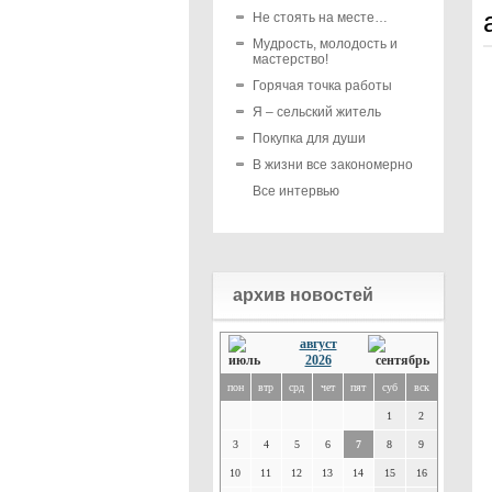
Не стоять на месте…
Мудрость, молодость и
мастерство!
Горячая точка работы
Я – сельский житель
Покупка для души
В жизни все закономерно
Все интервью
архив новостей
август
2026
пон
втр
срд
чет
пят
суб
вск
1
2
3
4
5
6
7
8
9
10
11
12
13
14
15
16