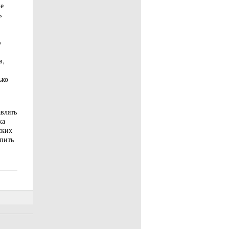
е
ь
ю
в,
ько
влять
ка
ских
упить