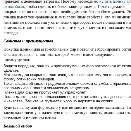
приведет к денежным затратам. Поэтому необходимо
купить пленку дл
автомобиля
, чтобы сделать их более защищенными. Такое надежное
покрытие легко наносить и при необходимости без проблем удалить. Э
пленка имеет тонированные и антигравийные свойства, что минимизи
негативные последствия у оптических приборов, после попадания в ни
камешков, пыли, грязи, песка, которые могут вылетать из-под колес м
впереди.
Свойства и преимущества
Покупка пленки для автомобильных фар позволит забронировать опти
Она изготовлена из винила, который может имеет следующие
преимущества:
Защита передних, задних и противотуманных фар автомобиля от скол
царапин.
Материал для покрытия эластичен, что позволяет ему легко принимат
форму оптических приборов.
Такая защита обладает продолжительным сроком службы, атермальна
восприимчива к влаге и химическим веществам.
Пленка для фар не пропускает ультрафиолет.
После длительного использования не теряются эксплуатационные сво
и качества. Защита не мутнеет и хорошо держится на оптике.
Купить пленку для фар можно у нас во многих интернет-магазинах. Т
такую качественную, надежную и современную защиту можно заказать
разумным и приятным ценам.
Большой выбор