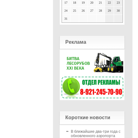
17
18
19
20
21
22
23
24
25
26
27
28
29
30
31
Реклама
Короткие новости
В ближайшие два-три года с
обновленного аэропорта