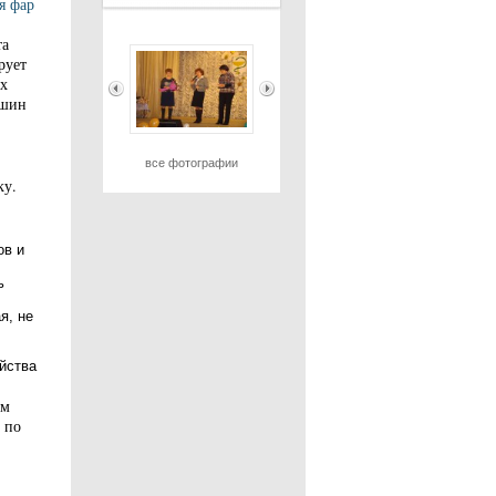
я фар
та
рует
х
ашин
все фотографии
ку.
ов и
ь
я, не
йства
ам
 по