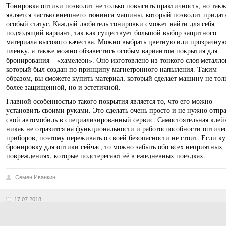
Тонировка оптики позволит не только повысить практичность, но такж
является частью внешнего тюнинга машины, который позволит придат
особый статус. Каждый любитель тонировки сможет найти для себя
подходящий вариант, так как существует большой выбор защитного
материала высокого качества. Можно выбрать цветную или прозрачну
плёнку, а также можно обзавестись особым вариантом покрытия для
бронирования – «хамелеон». Оно изготовлено из тонкого слоя металло
который был создан по принципу магнетронного напыления. Таким
образом, вы сможете купить материал, который сделает машину не тол
более защищенной, но и эстетичной.
Главной особенностью такого покрытия является то, что его можно
установить своими руками. Это сделать очень просто и не нужно отпра
свой автомобиль в специализированный сервис. Самостоятельная клей
никак не отразится на функциональности и работоспособности оптиче
приборов, поэтому переживать о своей безопасности не стоит. Если к
бронировку для оптики сейчас, то можно забыть обо всех неприятных
повреждениях, которые подстерегают её в ежедневных поездках.
Семен Иванкин
17.07.2018