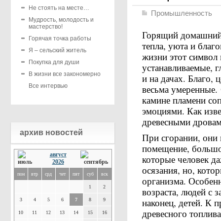
Не стоять на месте…
Промышленность
Мудрость, молодость и
мастерство!
Горящий домашний 
Горячая точка работы
тепла, уюта и благ
Я – сельский житель
жизни этот символ
Покупка для души
устанавливаемые, 
В жизни все закономерно
и на дачах. Благо,
Все интервью
весьма умеренные.
камине пламени со
эмоциями. Как изв
древесными дровами
архив новостей
При сгорании, они 
помещение, большо
август
которые человек д
2026
осязания, но, кото
пон
втр
срд
чет
пят
суб
вск
организма. Особенн
1
2
возраста, людей с 
наконец, детей. К 
3
4
5
6
7
8
9
древесного топлива
10
11
12
13
14
15
16