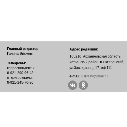
Главный редактор
Адрес редакции:
Галина Эйсмонт
165210, Архангельская область,
Устьянский район, п.Октябрьский,
Телефоны:
ул.Заводская, д.17, оф.111
корреспонденты:
8-921-290-96-48
е-mail:
ustvesty@mail.ru
отдел рекламы:
8-921-245-70-90