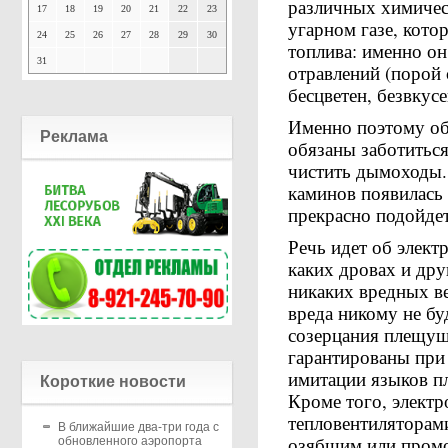
различных химичес
17
18
19
20
21
22
23
угарном газе, кото
24
25
26
27
28
29
30
топлива: именно он
31
отравлений (порой с
бесцветен, безвкусе
Именно поэтому об
Реклама
обязаны заботиться
чистить дымоходы.
каминов появилась 
прекрасно подойдет
Речь идет об элект
каких дровах и др
никаких вредных в
вреда никому не бу
созерцания плещущ
гарантированы при
имитации языков п
Короткие новости
Кроме того, элект
тепловентиляторами
В ближайшие два-три года с
озябшим или промо
обновленного аэропорта