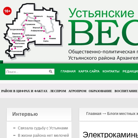
ГЛАВНАЯ
КАРТА САЙТА
КОНТАКТЫ
РЕДАКЦИ
РАЙОН В ЦИФРАХ И ФАКТАХ
ЛЕСПРОМ
АГРОПРОМ
ОБРАЗОВАНИЕ
ВОСПИТАНИЕ
Интервью
Главная
Блоги местных 
Связала судьбу с Устьянами
Электрокамин
В жизни района нет мелочей