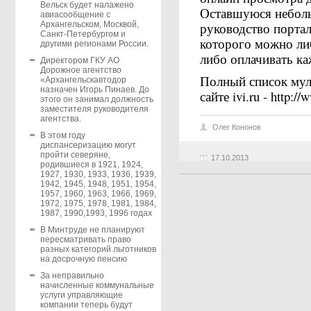
Вельск будет налажено
Оставшуюся неболь
авиасообщение с
руководство портал
Архангельском, Москвой,
Санкт-Петербургом и
которого можно ли
другими регионами России.
либо оплачивать к
Директором ГКУ АО
Дорожное агентство
Полный список мул
«Архангельскавтодор
назначен Игорь Пинаев. До
сайте ivi.ru - http://
этого он занимал должность
заместителя руководителя
агентства.
Олег Кононов
В этом году
диспансеризацию могут
пройти северяне,
17.10.2013
родившиеся в 1921, 1924,
1927, 1930, 1933, 1936, 1939,
1942, 1945, 1948, 1951, 1954,
1957, 1960, 1963, 1966, 1969,
1972, 1975, 1978, 1981, 1984,
1987, 1990,1993, 1996 годах
В Минтруде не планируют
пересматривать право
разных категорий льготников
на досрочную пенсию
За неправильно
начисленные коммунальные
услуги управляющие
компании теперь будут