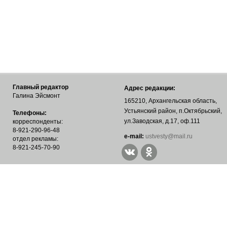
Главный редактор
Адрес редакции:
Галина Эйсмонт
165210, Архангельская область,
Устьянский район, п.Октябрьский,
Телефоны:
ул.Заводская, д.17, оф.111
корреспонденты:
8-921-290-96-48
е-mail:
ustvesty@mail.ru
отдел рекламы:
8-921-245-70-90