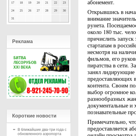
абонемент.
17
18
19
20
21
22
23
Открывшись в начал
24
25
26
27
28
29
30
внимание значител
31
рунета. Посещаемос
около 180 тыс. чел
причислить запуск 
Реклама
стартапам в россий
несмотря на наличи
фильмов, его руков
пиратства в сети. З
занял лидирующие 
предоставляющих в
контента. Своим пол
выбор огромное ко
разнообразных жан
документальные и 
познавательные пр
Короткие новости
Примечательно, что
предоставляется аб
В ближайшие два-три года с
онлайн просмотра д
обновленного аэропорта