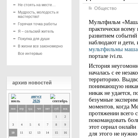
Не стоять на месте…
Общество
Мудрость, молодость и
мастерство!
Мультфильм «Маша 
Горячая точка работы
практически всему 
Я – сельский житель
развитием событий 
Покупка для души
наблюдают и дети,
В жизни все закономерно
мультфильмы маша 
Все интервью
портале ivi.ru.
История неугомонн
началась с ее неза
территорию. Выдво
архив новостей
понимающую никак
никак не удается, п
август
безумные эксперим
2026
моментов, когда Ме
пон
втр
срд
чет
пят
суб
вск
протяжении всего с
1
2
покомандовать бол
этот сериал онлайн
3
4
5
6
7
8
9
для этого не нужно
10
11
12
13
14
15
16