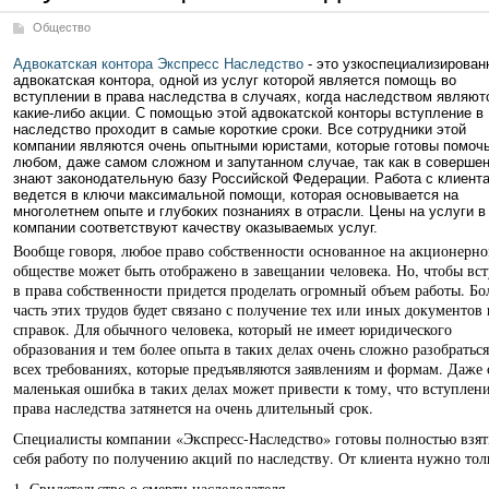
Общество
Адвокатская контора Экспресс Наследство
- это узкоспециализирован
адвокатская контора, одной из услуг которой является помощь во
вступлении в права наследства в случаях, когда наследством являют
какие-либо акции. С помощью этой адвокатской конторы вступление в
наследство проходит в самые короткие сроки. Все сотрудники этой
компании являются очень опытными юристами, которые готовы помочь
любом, даже самом сложном и запутанном случае, так как в соверше
знают законодательную базу Российской Федерации. Работа с клиент
ведется в ключи максимальной помощи, которая основывается на
многолетнем опыте и глубоких познаниях в отрасли. Цены на услуги в
компании соответствуют качеству оказываемых услуг.
Вообще говоря, любое право собственности основанное на акционерн
обществе может быть отображено в завещании человека. Но, чтобы вс
в права собственности придется проделать огромный объем работы. Бо
часть этих трудов будет связано с получение тех или иных документов 
справок. Для обычного человека, который не имеет юридического
образования и тем более опыта в таких делах очень сложно разобраться
всех требованиях, которые предъявляются заявлениям и формам. Даже 
маленькая ошибка в таких делах может привести к тому, что вступлени
права наследства затянется на очень длительный срок.
Специалисты компании «Экспресс-Наследство» готовы полностью взят
себя работу по получению акций по наследству. От клиента нужно тол
1. Свидетельство о смерти наследодателя