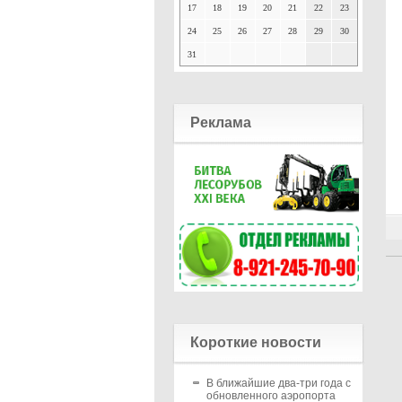
17
18
19
20
21
22
23
24
25
26
27
28
29
30
31
Реклама
Короткие новости
В ближайшие два-три года с
обновленного аэропорта