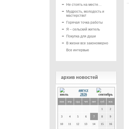
Не стоять на месте…
Мудрость, молодость и
мастерство!
Горячая точка работы
Я – сельский житель
Покупка для души
В жизни все закономерно
Все интервью
архив новостей
август
2026
пон
втр
срд
чет
пят
суб
вск
1
2
3
4
5
6
7
8
9
10
11
12
13
14
15
16