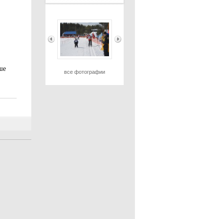
ше
все фотографии