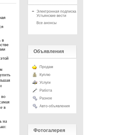
Электронная подписка на
Устьянские вести
ная
Все анонсы
ся
 в
нстве
ами
Объявления
 этой
Продам
ом
тупить
Куплю
льшая
Услуги
и
Работа
 во
Разное
самая
Авто-объявления
е в
ь на
ько:
Фотогалерея