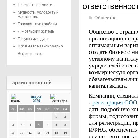
ответственнос
Не стоять на месте…
Мудрость, молодость и
мастерство!
Общество
Горячая точка работы
Общество с ограни
Я – сельский житель
организационно-пра
Покупка для души
оптимальным вариан
В жизни все закономерно
создать бизнес с 
Все интервью
уставному капитал
учредителей из ее 
коммерческую орга
обязательствам лиш
архив новостей
капитал вклада.
Компании, специал
август
-
регистрация ООО 
2026
дать подробную ко
пон
втр
срд
чет
пят
суб
вск
фирмы, подготовит
1
2
для регистрации, п
3
4
5
6
7
8
9
ИФНС, обеспечить и
10
11
12
13
14
15
16
осуществить постан