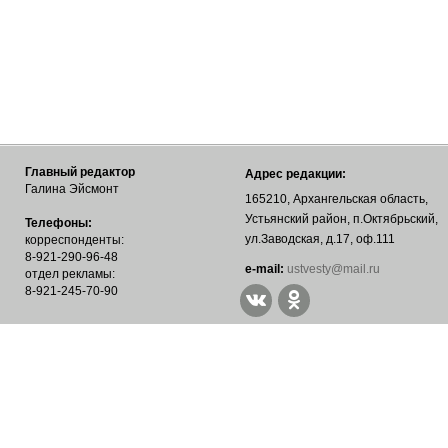
Главный редактор
Адрес редакции:
Галина Эйсмонт
165210, Архангельская область,
Устьянский район, п.Октябрьский,
Телефоны:
ул.Заводская, д.17, оф.111
корреспонденты:
8-921-290-96-48
е-mail:
ustvesty@mail.ru
отдел рекламы:
8-921-245-70-90