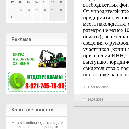
17
18
19
20
21
22
23
внебюджетных фонд
От учредителей тре
24
25
26
27
28
29
30
предприятия, его 
31
места нахождения, 
размере не менее 1
оплаты), перечень 
Реклама
сведения о руковод
участников (копии 
присвоении ИНН). Е
выступают юридиче
свидетельства о го
постановке на нал
Олег Кононов
16.08.2013
Короткие новости
В ближайшие два-три года с
обновленного аэропорта