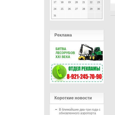
17
18
19
20
21
22
23
24
25
26
27
28
29
30
31
Реклама
Короткие новости
В ближайшие два-три года с
обновленного аэропорта