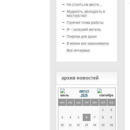
Не стоять на месте…
Мудрость, молодость и
мастерство!
Горячая точка работы
Я – сельский житель
Покупка для души
В жизни все закономерно
Все интервью
архив новостей
август
2026
пон
втр
срд
чет
пят
суб
вск
1
2
3
4
5
6
7
8
9
10
11
12
13
14
15
16