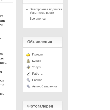
Электронная подписка на
Устьянские вести
их
Все анонсы
ния
ти
ь
Объявления
е
то
Продам
ля,
Куплю
зить,
Услуги
от
Работа
рок
Разное
нно
Авто-объявления
ить
Фотогалерея