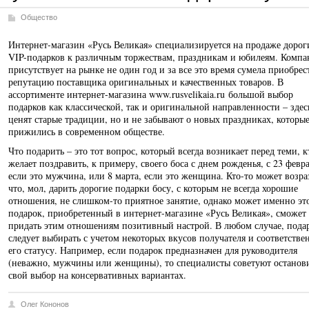
Общество
Интернет-магазин «Русь Великая» специализируется на продаже дорог
VIP-подарков к различным торжествам, праздникам и юбилеям. Компа
присутствует на рынке не один год и за все это время сумела приобрес
репутацию поставщика оригинальных и качественных товаров. В
ассортименте интернет-магазина www.rusvelikaia.ru большой выбор
подарков как классической, так и оригинальной направленности – здес
ценят старые традиции, но и не забывают о новых праздниках, которы
прижились в современном обществе.
Что подарить – это тот вопрос, который всегда возникает перед теми, к
желает поздравить, к примеру, своего боса с днем рожденья, с 23 февра
если это мужчина, или 8 марта, если это женщина. Кто-то может возра
что, мол, дарить дорогие подарки босу, с которым не всегда хорошие
отношения, не слишком-то приятное занятие, однако может именно эт
подарок, приобретенный в интернет-магазине «Русь Великая», сможет
придать этим отношениям позитивный настрой. В любом случае, пода
следует выбирать с учетом некоторых вкусов получателя и соответстве
его статусу. Например, если подарок предназначен для руководителя
(неважно, мужчины или женщины), то специалисты советуют останов
свой выбор на консервативных вариантах.
Олег Кононов