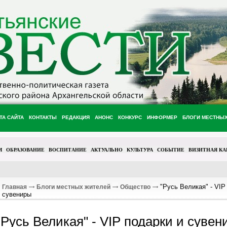
ТА САЙТА
КОНТАКТЫ
РЕДАКЦИЯ
АНОНС
КОНКУРС
ИНФОРМЕР
БЛОГИ МЕСТНЫ
М
ОБРАЗОВАНИЕ
ВОСПИТАНИЕ
АКТУАЛЬНО
КУЛЬТУРА
СОБЫТИЕ
ВИЗИТНАЯ КА
"Русь Великая" - VIP
Главная
Блоги местных жителей
Общество
сувениры
"Русь Великая" - VIP подарки и сувен