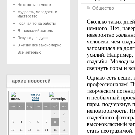
Не стоять на месте…
Общество
Мудрость, молодость и
мастерство!
Сколько таких дне
Горячая точка работы
немного. Нет, наве
Я – сельский житель
невероятно желанн
Покупка для души
человека, чем свадь
В жизни все закономерно
запомнился на долг
Все интервью
усилий. Например, 
свадьбы. Молодым 
свернуть горы и вс
Однако есть вещи,
архив новостей
профессионалам! П
творческим потенц
август
и необычный проек
2026
пары, подчеркнув п
пон
втр
срд
чет
пят
суб
вск
неповторимость. Не
1
2
свадебного фотогра
высококлассный ви
3
4
5
6
7
8
9
стать неотразимой.
10
11
12
13
14
15
16