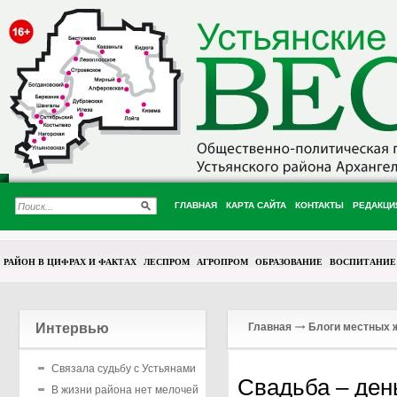
ГЛАВНАЯ
КАРТА САЙТА
КОНТАКТЫ
РЕДАКЦИ
РАЙОН В ЦИФРАХ И ФАКТАХ
ЛЕСПРОМ
АГРОПРОМ
ОБРАЗОВАНИЕ
ВОСПИТАНИЕ
Интервью
Главная
Блоги местных 
Связала судьбу с Устьянами
Свадьба – ден
В жизни района нет мелочей