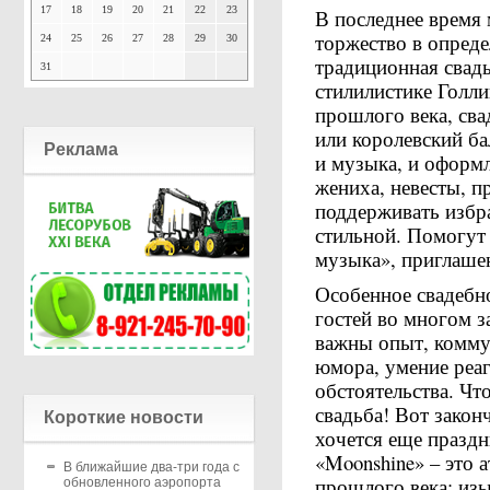
17
18
19
20
21
22
23
В последнее время
торжество в опреде
24
25
26
27
28
29
30
традиционная свадь
31
стилилистике Голлив
прошлого века, сва
или королевский ба
Реклама
и музыка, и оформл
жениха, невесты, п
поддерживать избра
стильной. Помогут
музыка», приглаше
Особенное свадебн
гостей во многом з
важны опыт, коммун
юмора, умение реа
обстоятельства. Что
свадьба! Вот закон
Короткие новости
хочется еще праздн
«Moonshine» – это 
В ближайшие два-три года с
прошлого века: изы
обновленного аэропорта