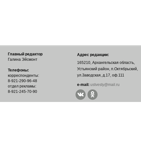
Главный редактор
Адрес редакции:
Галина Эйсмонт
165210, Архангельская область,
Устьянский район, п.Октябрьский,
Телефоны:
ул.Заводская, д.17, оф.111
корреспонденты:
8-921-290-96-48
е-mail:
ustvesty@mail.ru
отдел рекламы:
8-921-245-70-90