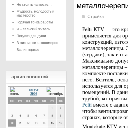
металлочереп
Не стоять на месте…
Мудрость, молодость и
мастерство!
Стройка
Горячая точка работы
Pelti-KTV — это кр
Я – сельский житель
применяется для о
Покупка для души
конструкций, изго
В жизни все закономерно
металлочерепицы. 
Все интервью
(чердаки), так и о
Максимально допус
металлочерепицы – 
комплекте поставки
архив новостей
него. Вентиль, ос
используется для 
август
помещений. В данн
2026
трубой, которая вы
пон
втр
срд
чет
пят
суб
вск
Pelti
вместе с адапт
1
2
чтобы вентилироват
странах, которые о
3
4
5
6
7
8
9
10
11
12
13
14
15
16
Moutokate-KTV исп