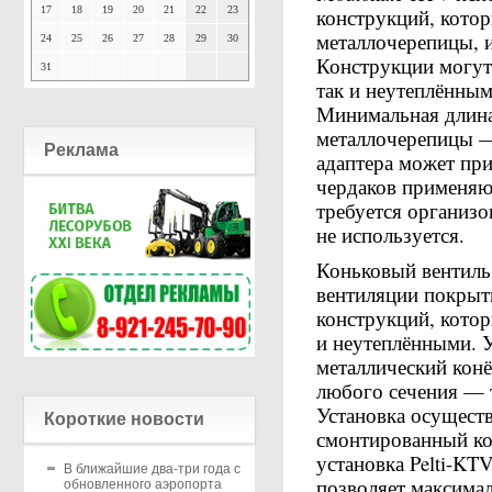
17
18
19
20
21
22
23
конструкций, котор
металлочерепицы, 
24
25
26
27
28
29
30
Конструкции могут
31
так и неутеплённы
Минимальная длина
металлочерепицы —
Реклама
адаптера может при
чердаков применяют
требуется организо
не используется.
Коньковый вентиль 
вентиляции покрыт
конструкций, котор
и неутеплёнными. У
металлический кон
любого сечения — т
Установка осуществ
Короткие новости
смонтированный кон
установка Pelti-KTV
В ближайшие два-три года с
позволяет максимал
обновленного аэропорта