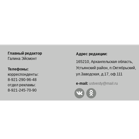
Главный редактор
Адрес редакции:
Галина Эйсмонт
165210, Архангельская область,
Устьянский район, п.Октябрьский,
Телефоны:
ул.Заводская, д.17, оф.111
корреспонденты:
8-921-290-96-48
е-mail:
ustvesty@mail.ru
отдел рекламы:
8-921-245-70-90