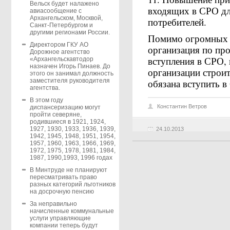
Вельск будет налажено
входящих в СРО дл
авиасообщение с
Архангельском, Москвой,
потребителей.
Санкт-Петербургом и
другими регионами России.
Помимо огромных п
Директором ГКУ АО
организация по пр
Дорожное агентство
вступления в СРО, 
«Архангельскавтодор
назначен Игорь Пинаев. До
организации строит
этого он занимал должность
обязана вступить в
заместителя руководителя
агентства.
В этом году
Константин Ветров
диспансеризацию могут
пройти северяне,
родившиеся в 1921, 1924,
1927, 1930, 1933, 1936, 1939,
24.10.2013
1942, 1945, 1948, 1951, 1954,
1957, 1960, 1963, 1966, 1969,
1972, 1975, 1978, 1981, 1984,
1987, 1990,1993, 1996 годах
В Минтруде не планируют
пересматривать право
разных категорий льготников
на досрочную пенсию
За неправильно
начисленные коммунальные
услуги управляющие
компании теперь будут