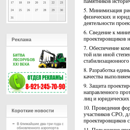
памятников историч
17
18
19
20
21
22
23
5. Минимизация ри
24
25
26
27
28
29
30
физических и юрид
31
деятельности прое
6. Сведение к мин
проектировщиков н
Реклама
7. Обеспечение ко
той или иной степе
стабилизационного
8. Разработка еди
качества выполняе
9. Защита проекти
направленного прот
лиц и юридических 
10. Проведения фо
Короткие новости
участников СРО, д
проектировщиков с
В ближайшие два-три года с
11. Повышение при
обновленного аэропорта