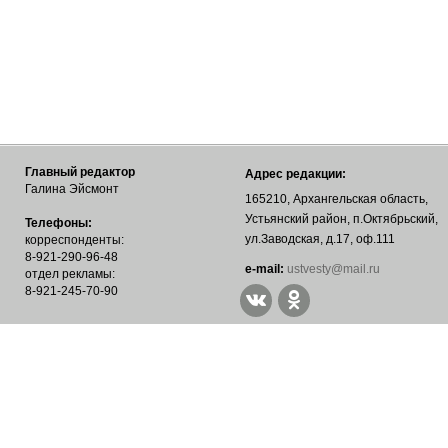
Главный редактор
Адрес редакции:
Галина Эйсмонт
165210, Архангельская область,
Устьянский район, п.Октябрьский,
Телефоны:
ул.Заводская, д.17, оф.111
корреспонденты:
8-921-290-96-48
е-mail:
ustvesty@mail.ru
отдел рекламы:
8-921-245-70-90