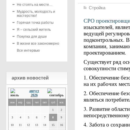
Не стоять на месте…
Стройка
Мудрость, молодость и
мастерство!
СРО проектировщи
Горячая точка работы
изыскателей, являе
Я – сельский житель
ведущей регулирова
Покупка для души
подконтрольных. В 
В жизни все закономерно
компании, занимаю
Все интервью
проектированием.
Существует ряд осн
совокупности стим
1. Обеспечение без
архив новостей
на их рабочих мест
август
2. Обеспечение без
2026
являться потребите
пон
втр
срд
чет
пят
суб
вск
3. Развитие област
1
2
непосредственному
3
4
5
6
7
8
9
4. Забота о сохран
10
11
12
13
14
15
16