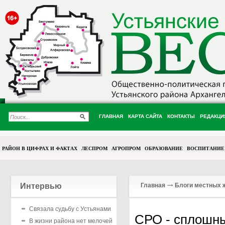
ГЛАВНАЯ
КАРТА САЙТА
КОНТАКТЫ
РЕДАКЦИ
РАЙОН В ЦИФРАХ И ФАКТАХ
ЛЕСПРОМ
АГРОПРОМ
ОБРАЗОВАНИЕ
ВОСПИТАНИЕ
Интервью
Главная
Блоги местных 
Связала судьбу с Устьянами
СРО - сплошн
В жизни района нет мелочей