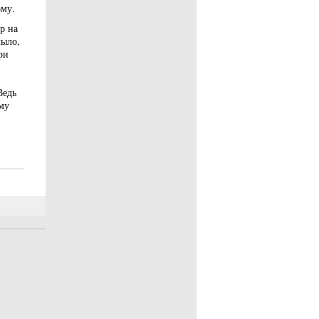
ому.
р на
мыло,
ри
Ведь
му