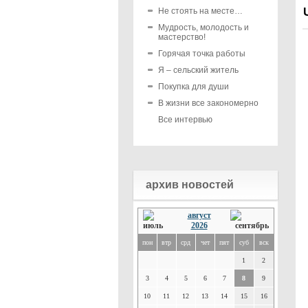
Не стоять на месте…
Мудрость, молодость и
мастерство!
Горячая точка работы
Я – сельский житель
Покупка для души
В жизни все закономерно
Все интервью
архив новостей
август
2026
пон
втр
срд
чет
пят
суб
вск
1
2
3
4
5
6
7
8
9
10
11
12
13
14
15
16