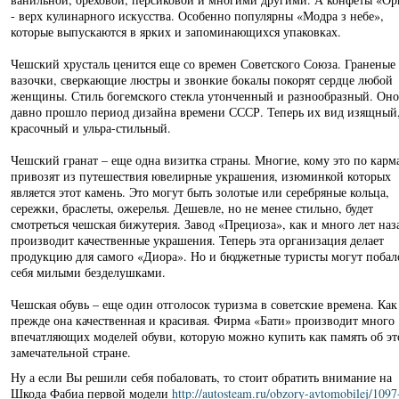
- верх кулинарного искусства. Особенно популярны «Модра з небе»,
которые выпускаются в ярких и запоминающихся упаковках.
Чешский хрусталь ценится еще со времен Советского Союза. Граненые
вазочки, сверкающие люстры и звонкие бокалы покорят сердце любой
женщины. Стиль богемского стекла утонченный и разнообразный. Оно
давно прошло период дизайна времени СССР. Теперь их вид изящный
красочный и ульра-стильный.
Чешский гранат – еще одна визитка страны. Многие, кому это по карм
привозят из путешествия ювелирные украшения, изюминкой которых
является этот камень. Это могут быть золотые или серебряные кольца,
сережки, браслеты, ожерелья. Дешевле, но не менее стильно, будет
смотреться чешская бижутерия. Завод «Прециоза», как и много лет наз
производит качественные украшения. Теперь эта организация делает
продукцию для самого «Диора». Но и бюджетные туристы могут побал
себя милыми безделушками.
Чешская обувь – еще один отголосок туризма в советские времена. Как
прежде она качественная и красивая. Фирма «Бати» производит много
впечатляющих моделей обуви, которую можно купить как память об эт
замечательной стране.
Ну а если Вы решили себя побаловать, то стоит обратить внимание на
Шкода Фабиа первой модели
http://autosteam.ru/obzory-avtomobilej/1097