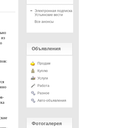
Электронная подписка на
Устьянские вести
Все анонсы
льно
 из
то
Объявления
пов:
Продам
Куплю
Услуги
тся
Работа
онно
Разное
ов-
Авто-объявления
йка
ские
Фотогалерея
рион»