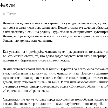
Чехии
Туризм
Чехия – загадочная и манящая страна. Ее культура, архитектура, кухня,
природа и сами люди завораживают. После отдыха тут хочется обязате
взять частичку Чехии на родину. Туристы желают прикупить сувениры
Чехии, которые будут передавать истинный дух этой страны, а не прос
банальную кружку или магнитик.
Как указано на http://hpp.by, чешские сувениры делятся на несколько ти
те, что можно съесть, те, что долго будут радовать ваш глаз в квартире,
полезные и бюджетные чисто символические.
Чехия славится своим пивом и вином. Туристы со всего мира съезжаю
туда, чтобы выпить кружку истинно чешского пива. Поэтому традици
путешественники прихватывают с собой в самолет, который отвезет их
домой, пару бутылочек пива или вина. В топ пять алкогольных напитк
сувениров входят: ликер «Бехеровка», водка «Сливоца», абсинт, насто
«Фернет» и вино «Франковка».
Сладкоежки не могут устоять перед искушением попробовать карловар
вафли. Их готовят с разными начинками: клубничной, шоколадной,
ванильной, ореховой, персиковой и многими другими. А конфеты «О