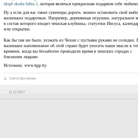
ekspl-skoda-fabia-1
, которая являться прекрасным подарком себе любим
Ну а если для вас такие сувениры дороги, можно остановить свой выбо
маленьких подарочках. Например, деревянные игрушки, натуральное 
в состав которого входит чешская клубника, статуэтки Иисуса, календа
или открытки.
Как бы там ни было, уезжать из Чехии с пустыми руками не солидно. 
маленькое напоминание об этой стране будет уносить ваши мысли к то
времени, когда вы беззаботно проводили время в чешских городах с
близкими людьми.
Источник: www.hpp.by.
Света Крутикова
11.12.2017