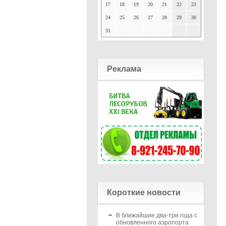
17
18
19
20
21
22
23
24
25
26
27
28
29
30
31
Реклама
Короткие новости
В ближайшие два-три года с
обновленного аэропорта