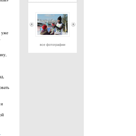
 уже
,
все фотографии
ану,
ад,
овать
 и
ой
-