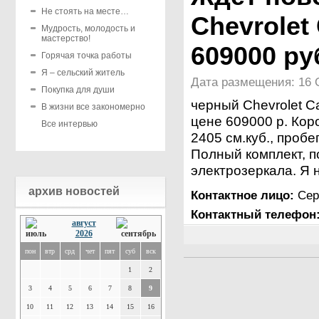
Не стоять на месте…
Chevrolet 
Мудрость, молодость и
мастерство!
609000 ру
Горячая точка работы
Я – сельский житель
Дата размещения: 16 О
Покупка для души
черный Chevrolet Ca
В жизни все закономерно
цене 609000 р. Кор
Все интервью
2405 см.куб., пробе
Полный комплект, п
электрозеркала. Я 
архив новостей
Контактное лицо:
Сер
Контактный телефон
август
2026
пон
втр
срд
чет
пят
суб
вск
1
2
3
4
5
6
7
8
9
10
11
12
13
14
15
16