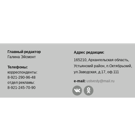
Главный редактор
Адрес редакции:
Галина Эйсмонт
165210, Архангельская область,
Устьянский район, п.Октябрьский,
Телефоны:
ул.Заводская, д.17, оф.111
корреспонденты:
8-921-290-96-48
е-mail:
ustvesty@mail.ru
отдел рекламы:
8-921-245-70-90