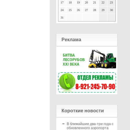
17
18
19
20
21
22
23
24
25
26
27
28
29
30
31
Реклама
Короткие новости
В ближайшие два-три года с
обновленного аэропорта