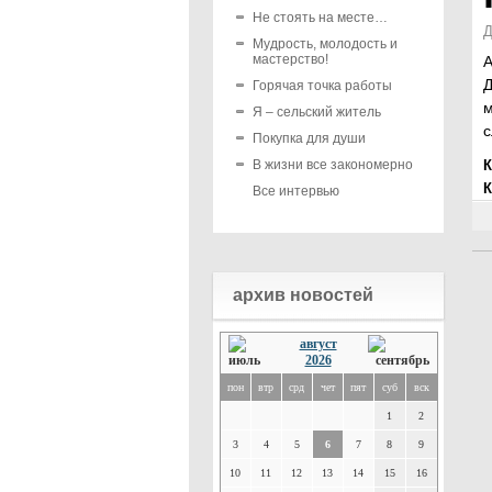
Не стоять на месте…
Д
Мудрость, молодость и
мастерство!
А
Д
Горячая точка работы
м
Я – сельский житель
с
Покупка для души
В жизни все закономерно
К
К
Все интервью
архив новостей
август
2026
пон
втр
срд
чет
пят
суб
вск
1
2
3
4
5
6
7
8
9
10
11
12
13
14
15
16