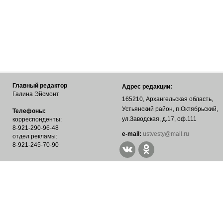
Главный редактор
Адрес редакции:
Галина Эйсмонт
165210, Архангельская область,
Устьянский район, п.Октябрьский,
Телефоны:
ул.Заводская, д.17, оф.111
корреспонденты:
8-921-290-96-48
е-mail:
ustvesty@mail.ru
отдел рекламы:
8-921-245-70-90