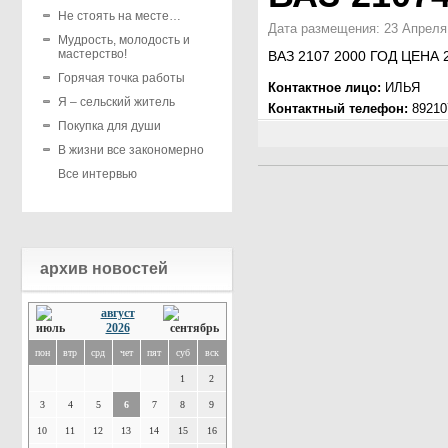
Не стоять на месте…
Дата размещения: 23 Апреля 
Мудрость, молодость и
мастерство!
ВАЗ 2107 2000 ГОД ЦЕНА 
Горячая точка работы
Контактное лицо:
ИЛЬЯ
Я – сельский житель
Контактный телефон:
89210
Покупка для души
В жизни все закономерно
Все интервью
архив новостей
август
2026
пон
втр
срд
чет
пят
суб
вск
1
2
3
4
5
6
7
8
9
10
11
12
13
14
15
16