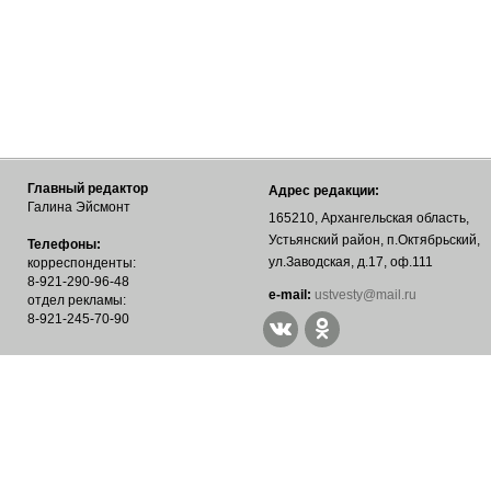
Главный редактор
Адрес редакции:
Галина Эйсмонт
165210, Архангельская область,
Устьянский район, п.Октябрьский,
Телефоны:
ул.Заводская, д.17, оф.111
корреспонденты:
8-921-290-96-48
е-mail:
ustvesty@mail.ru
отдел рекламы:
8-921-245-70-90