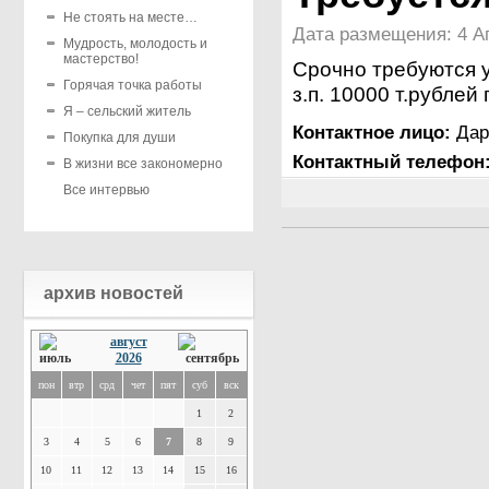
Не стоять на месте…
Дата размещения: 4 Ап
Мудрость, молодость и
мастерство!
Срочно требуются 
Горячая точка работы
з.п. 10000 т.рубле
Я – сельский житель
Контактное лицо:
Дар
Покупка для души
Контактный телефон
В жизни все закономерно
Все интервью
архив новостей
август
2026
пон
втр
срд
чет
пят
суб
вск
1
2
3
4
5
6
7
8
9
10
11
12
13
14
15
16