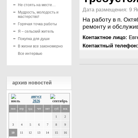
Не стоять на месте…
Дата размещения: 9 Ян
Мудрость, молодость и
мастерство!
На работу в п. Окт
Горячая точка работы
ремонту и обслужи
Я – сельский житель
Контактное лицо:
Евг
Покупка для души
Контактный телефон
В жизни все закономерно
Все интервью
архив новостей
август
2026
пон
втр
срд
чет
пят
суб
вск
1
2
3
4
5
6
7
8
9
10
11
12
13
14
15
16