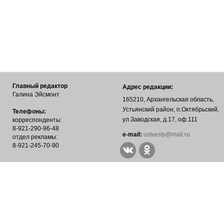
Главный редактор
Адрес редакции:
Галина Эйсмонт
165210, Архангельская область,
Устьянский район, п.Октябрьский,
Телефоны:
ул.Заводская, д.17, оф.111
корреспонденты:
8-921-290-96-48
е-mail:
ustvesty@mail.ru
отдел рекламы:
8-921-245-70-90