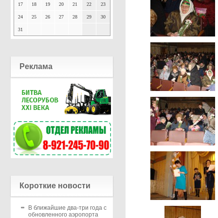
17
18
19
20
21
22
23
24
25
26
27
28
29
30
31
Реклама
Короткие новости
В ближайшие два-три года с
обновленного аэропорта