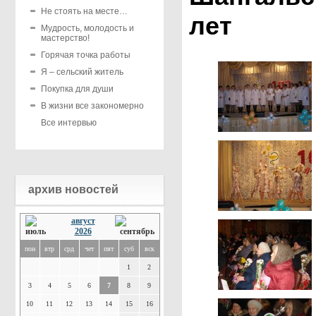
Не стоять на месте…
лет
Мудрость, молодость и
мастерство!
Горячая точка работы
Я – сельский житель
Покупка для души
В жизни все закономерно
Все интервью
архив новостей
август
2026
пон
втр
срд
чет
пят
суб
вск
1
2
3
4
5
6
7
8
9
10
11
12
13
14
15
16