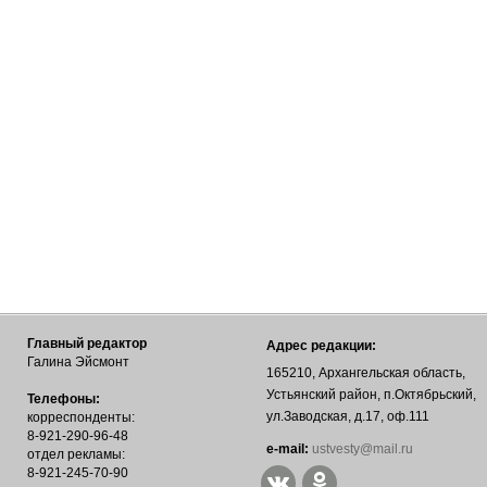
Главный редактор
Адрес редакции:
Галина Эйсмонт
165210, Архангельская область,
Устьянский район, п.Октябрьский,
Телефоны:
ул.Заводская, д.17, оф.111
корреспонденты:
8-921-290-96-48
е-mail:
ustvesty@mail.ru
отдел рекламы:
8-921-245-70-90