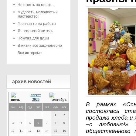
Не стоять на месте…
Мудрость, молодость и
мастерство!
Горячая точка работы
Я – сельский житель
Покупка для души
В жизни все закономерно
Все интервью
архив новостей
август
2026
В рамках «Ссы
пон
втр
срд
чет
пят
суб
вск
состоялась ста
1
2
продажа хлеба и
3
4
5
6
7
8
9
–с любовью!» 
общественного 
10
11
12
13
14
15
16