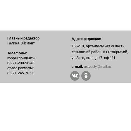
Главный редактор
Адрес редакции:
Галина Эйсмонт
165210, Архангельская область,
Устьянский район, п.Октябрьский,
Телефоны:
ул.Заводская, д.17, оф.111
корреспонденты:
8-921-290-96-48
е-mail:
ustvesty@mail.ru
отдел рекламы:
8-921-245-70-90