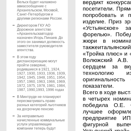
вердикт конкурс
Вельск будет налажено
авиасообщение с
посетители. Пря
Архангельском, Москвой,
попробовать и п
Санкт-Петербургом и
другими регионами России.
изделие. Приз з
Директором ГКУ АО
«Устьянское» 
Дорожное агентство
форелью». Побе
«Архангельскавтодор
назначен Игорь Пинаев. До
жюри в номина
этого он занимал должность
заместителя руководителя
такжеитальянски
агентства.
«Тройка плюс» и 
В этом году
Волюжский А.В.
диспансеризацию могут
пройти северяне,
сердцем за вк
родившиеся в 1921, 1924,
технологию и
1927, 1930, 1933, 1936, 1939,
1942, 1945, 1948, 1951, 1954,
оригинальность 
1957, 1960, 1963, 1966, 1969,
показатели.
1972, 1975, 1978, 1981, 1984,
1987, 1990,1993, 1996 годах
Всего в ходе выс
В Минтруде не планируют
в четырех номин
пересматривать право
победила О.Е. 
разных категорий льготников
на досрочную пенсию
лучшее оформле
За неправильно
предприятие И
начисленные коммунальные
фигурной выпе
услуги управляющие
компании теперь будут
Устьянский край