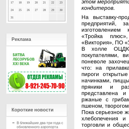
этом мероприяти
17
18
19
20
21
22
23
кондитеров.
24
25
26
27
28
29
30
На выставку-пр
31
предприятий, з
изготовлением
«Тройка плюс
Реклама
«Виктория», ПО «
В холле ОЦДК,
покупателями, в
поневоле захочеш
что: на прилав
пироги открыты
начинками, пицц
пряники и ра
представлена и
ржаные с грибам
пшеном, творогом
Короткие новости
Пока серьезное ж
хлебопечения и
В ближайшие два-три года с
торговли и обще
обновленного аэропорта