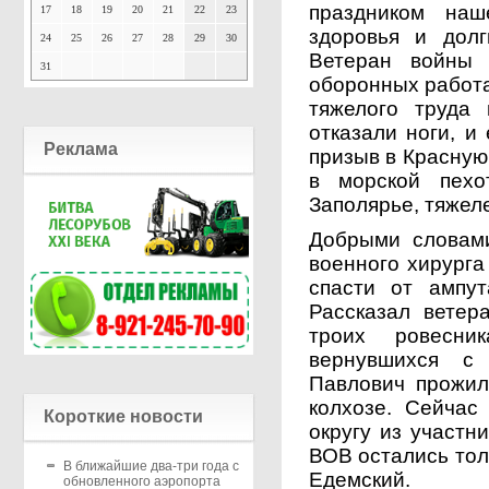
праздником наш
17
18
19
20
21
22
23
здоровья и долг
24
25
26
27
28
29
30
Ветеран войны 
31
оборонных работа
тяжелого труда 
отказали ноги, и
Реклама
призыв в Красную
в морской пехо
Заполярье, тяжел
Добрыми словам
военного хирурга
спасти от ампут
Рассказал ветер
троих ровесни
вернувшихся с
Павлович прожил
колхозе. Сейчас
Короткие новости
округу из участн
ВОВ остались тол
В ближайшие два-три года с
Едемский.
обновленного аэропорта