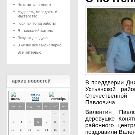
Не стоять на месте…
Мудрость, молодость и
мастерство!
Горячая точка работы
Я – сельский житель
Покупка для души
В жизни все закономерно
Все интервью
архив новостей
В преддверии Дн
Устьянской рай
август
Отечественной
2026
Павловича.
пон
втр
срд
чет
пят
суб
вск
Валентин Павл
1
2
деревушке Конят
3
4
5
6
7
8
9
районного центр
10
11
12
13
14
15
16
поздравили Вале