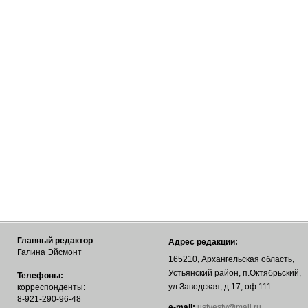
Главный редактор
Адрес редакции:
Галина Эйсмонт
165210, Архангельская область,
Устьянский район, п.Октябрьский,
Телефоны:
ул.Заводская, д.17, оф.111
корреспонденты:
8-921-290-96-48
е-mail:
ustvesty@mail.ru