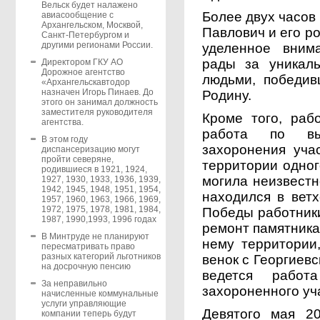
Вельск будет налажено
Более двух часов
авиасообщение с
Архангельском, Москвой,
Павлович и его р
Санкт-Петербургом и
другими регионами России.
уделенное вним
рады за уникал
Директором ГКУ АО
Дорожное агентство
людьми, победи
«Архангельскавтодор
назначен Игорь Пинаев. До
Родину.
этого он занимал должность
заместителя руководителя
Кроме того, раб
агентства.
работа по вы
В этом году
захоронения уча
диспансеризацию могут
пройти северяне,
территории одно
родившиеся в 1921, 1924,
могила неизвестн
1927, 1930, 1933, 1936, 1939,
1942, 1945, 1948, 1951, 1954,
находился в вет
1957, 1960, 1963, 1966, 1969,
1972, 1975, 1978, 1981, 1984,
Победы работник
1987, 1990,1993, 1996 годах
ремонт памятника
В Минтруде не планируют
нему территории
пересматривать право
разных категорий льготников
венок с Георгиев
на досрочную пенсию
ведется работ
За неправильно
захороненного уч
начисленные коммунальные
услуги управляющие
Девятого мая 20
компании теперь будут