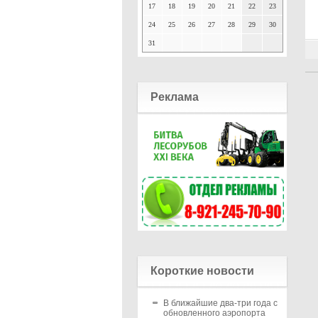
17
18
19
20
21
22
23
24
25
26
27
28
29
30
31
Реклама
Короткие новости
В ближайшие два-три года с
обновленного аэропорта