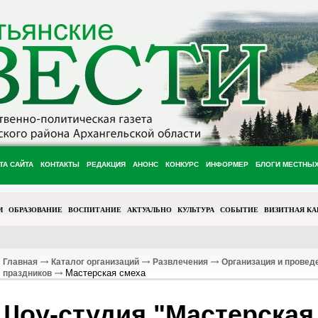
ТА САЙТА
КОНТАКТЫ
РЕДАКЦИЯ
АНОНС
КОНКУРС
ИНФОРМЕР
БЛОГИ МЕСТНЫ
М
ОБРАЗОВАНИЕ
ВОСПИТАНИЕ
АКТУАЛЬНО
КУЛЬТУРА
СОБЫТИЕ
ВИЗИТНАЯ КА
Главная
Каталог организаций
Развлечения
Организация и провед
Мастерская смеха
праздников
Шоу-студия "Мастерская