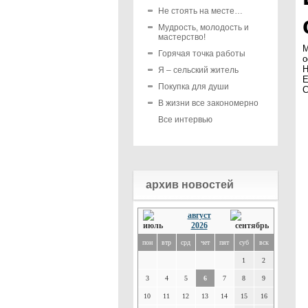
Не стоять на месте…
Мудрость, молодость и
мастерство!
М
Горячая точка работы
о
Н
Я – сельский житель
E
Покупка для души
С
В жизни все закономерно
Все интервью
архив новостей
август
2026
пон
втр
срд
чет
пят
суб
вск
1
2
3
4
5
6
7
8
9
10
11
12
13
14
15
16