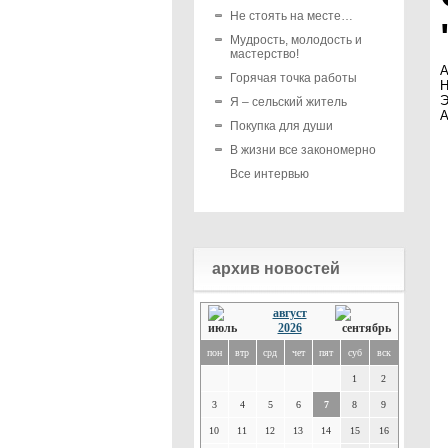
Не стоять на месте…
Мудрость, молодость и
мастерство!
А
Горячая точка работы
Н
Э
Я – сельский житель
А
Покупка для души
В жизни все закономерно
Все интервью
архив новостей
август
2026
пон
втр
срд
чет
пят
суб
вск
1
2
3
4
5
6
7
8
9
10
11
12
13
14
15
16