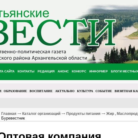
ТА САЙТА
КОНТАКТЫ
РЕДАКЦИЯ
АНОНС
КОНКУРС
ИНФОРМЕР
БЛОГИ МЕСТНЫ
М
ОБРАЗОВАНИЕ
ВОСПИТАНИЕ
АКТУАЛЬНО
КУЛЬТУРА
СОБЫТИЕ
ВИЗИТНАЯ КА
Главная
Каталог организаций
Продукты питания
Жир , Маслопро
Буревестник
Оптовая компания