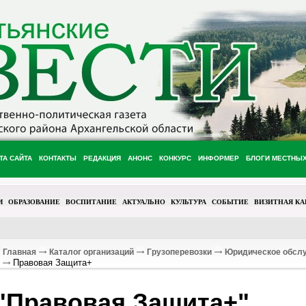
ТА САЙТА
КОНТАКТЫ
РЕДАКЦИЯ
АНОНС
КОНКУРС
ИНФОРМЕР
БЛОГИ МЕСТНЫ
М
ОБРАЗОВАНИЕ
ВОСПИТАНИЕ
АКТУАЛЬНО
КУЛЬТУРА
СОБЫТИЕ
ВИЗИТНАЯ КА
Главная
Каталог организаций
Грузоперевозки
Юридическое обсл
Правовая Защита+
"Правовая Защита+"