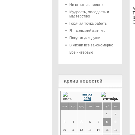
Не стоять на месте…
М
Мудрость, молодость и
Т
мастерство!
Э
С
Горячая точка работы
Я – сельский житель
Покупка для души
В жизни все закономерно
Все интервью
архив новостей
август
2026
пон
втр
срд
чет
пят
суб
вск
1
2
3
4
5
6
7
8
9
10
11
12
13
14
15
16