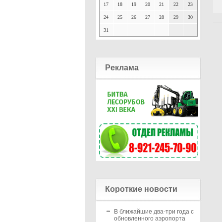
17
18
19
20
21
22
23
24
25
26
27
28
29
30
31
Реклама
Короткие новости
В ближайшие два-три года с
обновленного аэропорта