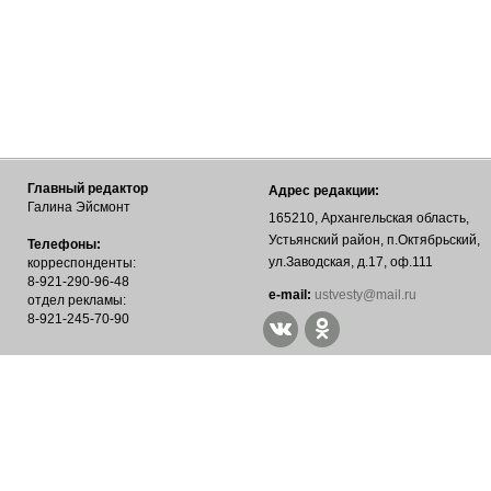
Главный редактор
Адрес редакции:
Галина Эйсмонт
165210, Архангельская область,
Устьянский район, п.Октябрьский,
Телефоны:
ул.Заводская, д.17, оф.111
корреспонденты:
8-921-290-96-48
е-mail:
ustvesty@mail.ru
отдел рекламы:
8-921-245-70-90