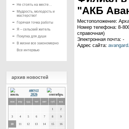
Не стоять на месте…
"АКБ Ава
Мудрость, молодость и
мастерство!
Местоположение: Архан
Горячая точка работы
Номер телефона: 8-800
Я – сельский житель
справочная)
Покупка для души
Электронная почта: -
В жизни все закономерно
Адрес сайта:
avangard
Все интервью
архив новостей
август
2026
пон
втр
срд
чет
пят
суб
вск
1
2
3
4
5
6
7
8
9
10
11
12
13
14
15
16