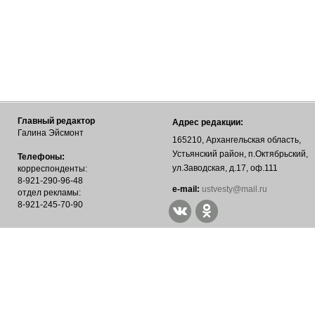
Главный редактор
Адрес редакции:
Галина Эйсмонт
165210, Архангельская область,
Устьянский район, п.Октябрьский,
Телефоны:
ул.Заводская, д.17, оф.111
корреспонденты:
8-921-290-96-48
е-mail:
ustvesty@mail.ru
отдел рекламы:
8-921-245-70-90