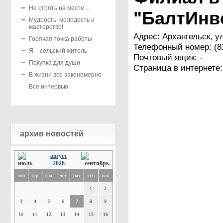
Не стоять на месте…
"БалтИнв
Мудрость, молодость и
мастерство!
Адрес: Архангельск, у
Горячая точка работы
Телефонный номер: (81
Я – сельский житель
Почтовый ящик: -
Покупка для души
Страница в интернете
В жизни все закономерно
Все интервью
архив новостей
август
2026
пон
втр
срд
чет
пят
суб
вск
1
2
3
4
5
6
7
8
9
10
11
12
13
14
15
16