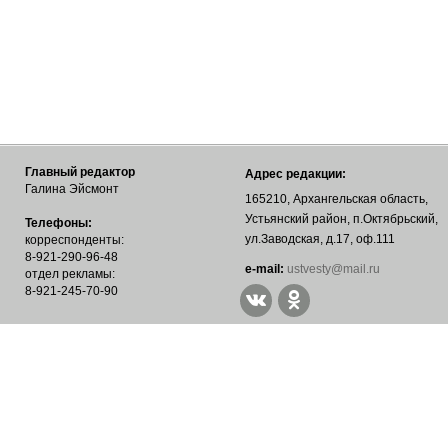
Главный редактор
Адрес редакции:
Галина Эйсмонт
165210, Архангельская область,
Устьянский район, п.Октябрьский,
Телефоны:
ул.Заводская, д.17, оф.111
корреспонденты:
8-921-290-96-48
е-mail:
ustvesty@mail.ru
отдел рекламы:
8-921-245-70-90