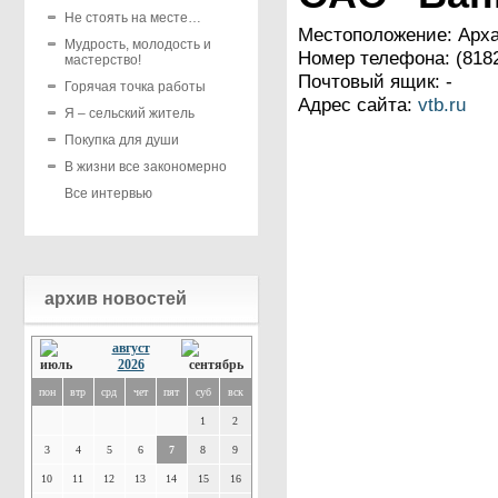
Не стоять на месте…
Местоположение: Архан
Мудрость, молодость и
Номер телефона: (8182)
мастерство!
Почтовый ящик: -
Горячая точка работы
Адрес сайта:
vtb.ru
Я – сельский житель
Покупка для души
В жизни все закономерно
Все интервью
архив новостей
август
2026
пон
втр
срд
чет
пят
суб
вск
1
2
3
4
5
6
7
8
9
10
11
12
13
14
15
16