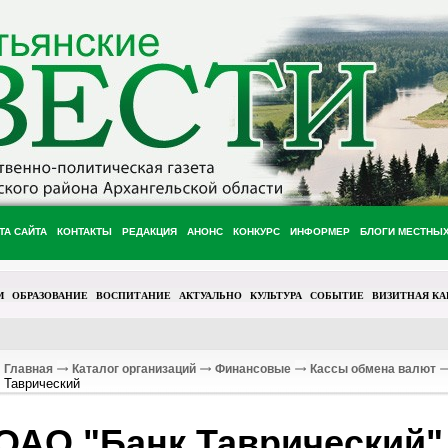
ТА САЙТА
КОНТАКТЫ
РЕДАКЦИЯ
АНОНС
КОНКУРС
ИНФОРМЕР
БЛОГИ МЕСТНЫ
М
ОБРАЗОВАНИЕ
ВОСПИТАНИЕ
АКТУАЛЬНО
КУЛЬТУРА
СОБЫТИЕ
ВИЗИТНАЯ КА
Главная
Каталог организаций
Финансовые
Кассы обмена валют
Таврический
ОАО "Банк Таврический"