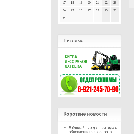
17
18
19
20
21
22
23
24
25
26
27
28
29
30
31
Реклама
Короткие новости
В ближайшие два-три года с
обновленного аэропорта