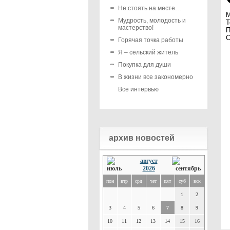
Не стоять на месте…
М
Мудрость, молодость и
Т
мастерство!
П
С
Горячая точка работы
Я – сельский житель
Покупка для души
В жизни все закономерно
Все интервью
архив новостей
август
2026
пон
втр
срд
чет
пят
суб
вск
1
2
3
4
5
6
7
8
9
10
11
12
13
14
15
16