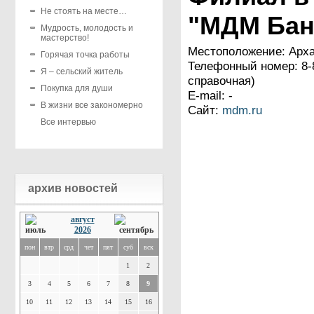
Не стоять на месте…
"МДМ Бан
Мудрость, молодость и
мастерство!
Местоположение: Архан
Горячая точка работы
Телефонный номер: 8-8
Я – сельский житель
справочная)
Покупка для души
E-mail: -
В жизни все закономерно
Сайт:
mdm.ru
Все интервью
архив новостей
август
2026
пон
втр
срд
чет
пят
суб
вск
1
2
3
4
5
6
7
8
9
10
11
12
13
14
15
16