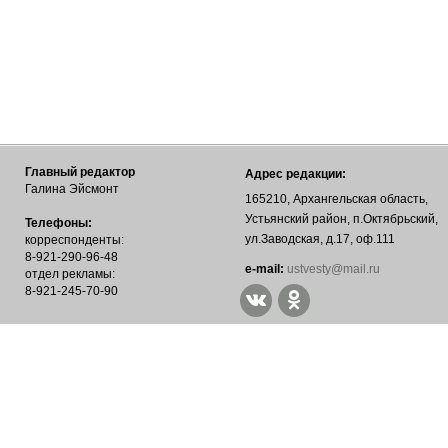
Главный редактор
Адрес редакции:
Галина Эйсмонт
165210, Архангельская область,
Устьянский район, п.Октябрьский,
Телефоны:
ул.Заводская, д.17, оф.111
корреспонденты:
8-921-290-96-48
е-mail:
ustvesty@mail.ru
отдел рекламы:
8-921-245-70-90