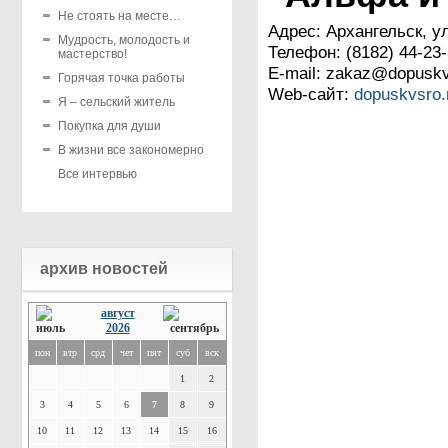
Не стоять на месте…
Адрес: Архангельск, ул
Мудрость, молодость и
Телефон: (8182) 44-23
мастерство!
E-mail: zakaz@dopuskv
Горячая точка работы
Web-сайт:
dopuskvsro.
Я – сельский житель
Покупка для души
В жизни все закономерно
Все интервью
архив новостей
август
2026
пон
втр
срд
чет
пят
суб
вск
1
2
3
4
5
6
7
8
9
10
11
12
13
14
15
16