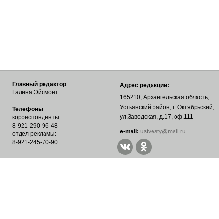
Главный редактор
Адрес редакции:
Галина Эйсмонт
165210, Архангельская область,
Устьянский район, п.Октябрьский,
Телефоны:
ул.Заводская, д.17, оф.111
корреспонденты:
8-921-290-96-48
е-mail:
ustvesty@mail.ru
отдел рекламы:
8-921-245-70-90