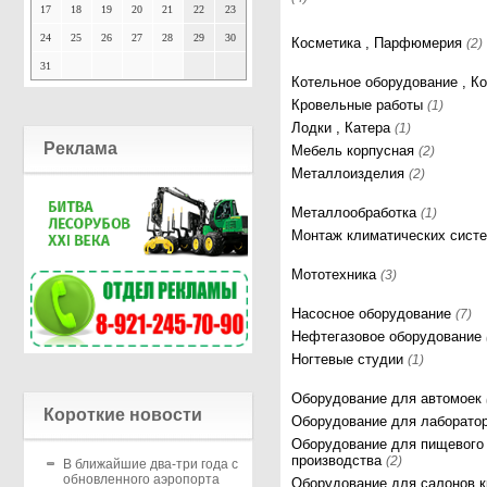
17
18
19
20
21
22
23
24
25
26
27
28
29
30
Косметика , Парфюмерия
(2)
31
Котельное оборудование , К
Кровельные работы
(1)
Лодки , Катера
(1)
Реклама
Мебель корпусная
(2)
Металлоизделия
(2)
Металлообработка
(1)
Монтаж климатических сист
Мототехника
(3)
Насосное оборудование
(7)
Нефтегазовое оборудование
Ногтевые студии
(1)
Оборудование для автомоек
Короткие новости
Оборудование для лаборато
Оборудование для пищевого
производства
(2)
В ближайшие два-три года с
обновленного аэропорта
Оборудование для салонов 