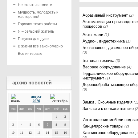
Не стоять на месте…
Мудрость, молодость и
Абразивный инструмент
(2)
мастерство!
Автоматизация производств
Горячая точка работы
процессов
(2)
Я – сельский житель
Автоэмали
(1)
Покупка для души
Аудио- , видеотехника
(1)
В жизни все закономерно
Бензиновое , дизельное обо
(3)
Все интервью
Бытовая техника
(3)
Весовое оборудование
(4)
Гидравлическое оборудовани
инструмент
(1)
архив новостей
Деревообрабатывающее обо
(8)
август
2026
Замки , Скобяные изделия
(1
Запчасти к сельхозтехнике
(
пон
втр
срд
чет
пят
суб
вск
1
2
Изготовление мебели под за
3
4
5
6
7
8
9
Канцелярские товары
(2)
Клининговое оборудование ,
10
11
12
13
14
15
16
(4)