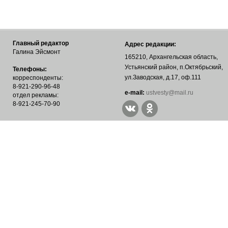
Главный редактор
Адрес редакции:
Галина Эйсмонт
165210, Архангельская область,
Устьянский район, п.Октябрьский,
Телефоны:
ул.Заводская, д.17, оф.111
корреспонденты:
8-921-290-96-48
е-mail:
ustvesty@mail.ru
отдел рекламы:
8-921-245-70-90