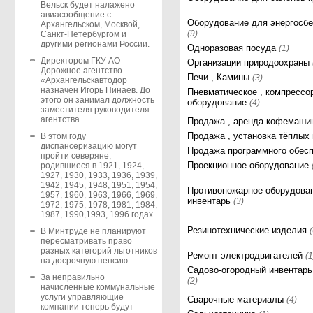
Вельск будет налажено
авиасообщение с
Оборудование для энергосб
Архангельском, Москвой,
(9)
Санкт-Петербургом и
другими регионами России.
Одноразовая посуда
(1)
Директором ГКУ АО
Организации природоохраны
Дорожное агентство
Печи , Камины
(3)
«Архангельскавтодор
назначен Игорь Пинаев. До
Пневматическое , компрессо
этого он занимал должность
оборудование
(4)
заместителя руководителя
агентства.
Продажа , аренда кофемаш
Продажа , установка тёплых
В этом году
диспансеризацию могут
Продажа программного обес
пройти северяне,
Проекционное оборудование
родившиеся в 1921, 1924,
1927, 1930, 1933, 1936, 1939,
1942, 1945, 1948, 1951, 1954,
Противопожарное оборудован
1957, 1960, 1963, 1966, 1969,
инвентарь
(3)
1972, 1975, 1978, 1981, 1984,
1987, 1990,1993, 1996 годах
Резинотехнические изделия
В Минтруде не планируют
пересматривать право
разных категорий льготников
Ремонт электродвигателей
(1
на досрочную пенсию
Садово-огородный инвентарь 
За неправильно
(2)
начисленные коммунальные
услуги управляющие
Сварочные материалы
(4)
компании теперь будут