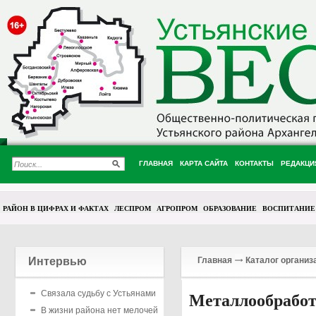
ГЛАВНАЯ
КАРТА САЙТА
КОНТАКТЫ
РЕДАКЦИ
РАЙОН В ЦИФРАХ И ФАКТАХ
ЛЕСПРОМ
АГРОПРОМ
ОБРАЗОВАНИЕ
ВОСПИТАНИЕ
Интервью
Главная
Каталог организ
Связала судьбу с Устьянами
Металлообрабо
В жизни района нет мелочей