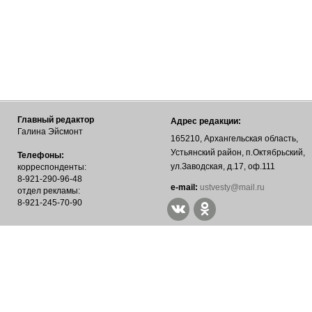
Главный редактор
Адрес редакции:
Галина Эйсмонт
165210, Архангельская область,
Устьянский район, п.Октябрьский,
Телефоны:
ул.Заводская, д.17, оф.111
корреспонденты:
8-921-290-96-48
е-mail:
ustvesty@mail.ru
отдел рекламы:
8-921-245-70-90