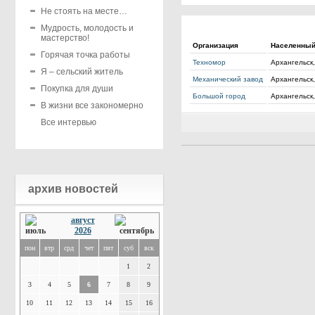
Не стоять на месте…
Мудрость, молодость и
мастерство!
Организация
Населенный
Горячая точка работы
Техномор
Архангельск,
Я – сельский житель
Механический завод
Архангельск,
Покупка для души
Большой город
Архангельск,
В жизни все закономерно
Все интервью
архив новостей
август
2026
пон
втр
срд
чет
пят
суб
вск
1
2
3
4
5
6
7
8
9
10
11
12
13
14
15
16