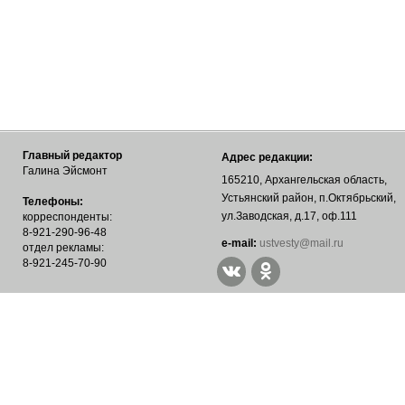
Главный редактор
Адрес редакции:
Галина Эйсмонт
165210, Архангельская область,
Устьянский район, п.Октябрьский,
Телефоны:
ул.Заводская, д.17, оф.111
корреспонденты:
8-921-290-96-48
е-mail:
ustvesty@mail.ru
отдел рекламы:
8-921-245-70-90