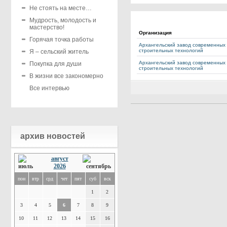
Не стоять на месте…
Мудрость, молодость и
мастерство!
Организация
Горячая точка работы
Архангельский завод современных
строительных технологий
Я – сельский житель
Архангельский завод современных
Покупка для души
строительных технологий
В жизни все закономерно
Все интервью
архив новостей
август
2026
пон
втр
срд
чет
пят
суб
вск
1
2
3
4
5
6
7
8
9
10
11
12
13
14
15
16