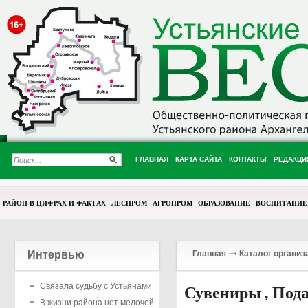
ГЛАВНАЯ
КАРТА САЙТА
КОНТАКТЫ
РЕДАКЦИ
РАЙОН В ЦИФРАХ И ФАКТАХ
ЛЕСПРОМ
АГРОПРОМ
ОБРАЗОВАНИЕ
ВОСПИТАНИЕ
Интервью
Главная
Каталог организ
Связала судьбу с Устьянами
Сувениры , Под
В жизни района нет мелочей