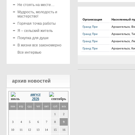
Не стоять на месте…
Мудрость, молодость и
мастерство!
Организация
Населенный пу
Горячая точка работы
Гранд При
Архангельск, Во
Я – сельский житель
Гранд При
Архангельск, Ти
Покупка для души
Гранд При
Архангельск, Л
В жизни все закономерно
Гранд При
Архангельск, Ки
Все интервью
архив новостей
август
2026
пон
втр
срд
чет
пят
суб
вск
1
2
3
4
5
6
7
8
9
10
11
12
13
14
15
16