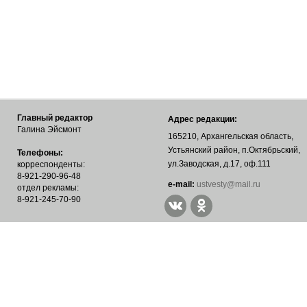
Главный редактор
Адрес редакции:
Галина Эйсмонт
165210, Архангельская область,
Устьянский район, п.Октябрьский,
Телефоны:
ул.Заводская, д.17, оф.111
корреспонденты:
8-921-290-96-48
е-mail:
ustvesty@mail.ru
отдел рекламы:
8-921-245-70-90