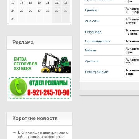
офис
17
18
19
20
21
22
23
Архангел
Прагмат
24
25
26
27
28
29
30
к1 - 2 о
31
Архангел
АСК-2000
4 этаж
Архангел
РегулНорд
- 1 этаж
Стройиндустрия
Архангел
Реклама
Архангел
Matisse
офис
Архангел
Архангел
этаж
Архангел
РемСтройГрупп
офис
Короткие новости
В ближайшие два-три года с
обновленного аэропорта