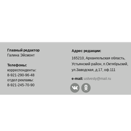
Главный редактор
Адрес редакции:
Галина Эйсмонт
165210, Архангельская область,
Устьянский район, п.Октябрьский,
Телефоны:
ул.Заводская, д.17, оф.111
корреспонденты:
8-921-290-96-48
е-mail:
ustvesty@mail.ru
отдел рекламы:
8-921-245-70-90