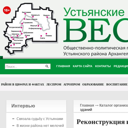
ГЛАВНАЯ
КАРТА САЙТА
КОНТАКТЫ
РЕДАКЦИ
РАЙОН В ЦИФРАХ И ФАКТАХ
ЛЕСПРОМ
АГРОПРОМ
ОБРАЗОВАНИЕ
ВОСПИТАНИЕ
Интервью
Главная
Каталог организ
зданий
Связала судьбу с Устьянами
Реконструкция 
В жизни района нет мелочей