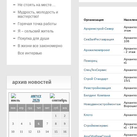
Не стоять на месте…
Мудрость, молодость и
мастерство!
Организация
Населен
Горячая точка работы
Архангел
Архремстрой-Север
этаж
Я – сельский житель
Архангел
Покупка для души
СевЗапРеставрация
106
В жизни все закономерно
Арханге
Архжилкомпроект
- 2 этаж
Все интервью
Архангел
Поморец
к1
СпецТехСервис
Архангел
Арханге
Строй Стандарт
15/1
архив новостей
Ремстройновация
Архангел
август
Билдинг Компани
Архангел
2026
Архангел
Новодвинскстроймонтаж
Вороши
пон
втр
срд
чет
пят
суб
вск
Клото
Архангел
1
2
3
4
5
6
7
8
9
Архангел
Стройкомсервис
к1 - 19 
10
11
12
13
14
15
16
Архангел
АрхОблРемСтрой