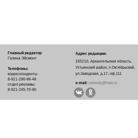
Главный редактор
Адрес редакции:
Галина Эйсмонт
165210, Архангельская область,
Устьянский район, п.Октябрьский,
Телефоны:
ул.Заводская, д.17, оф.111
корреспонденты:
8-921-290-96-48
е-mail:
ustvesty@mail.ru
отдел рекламы:
8-921-245-70-90