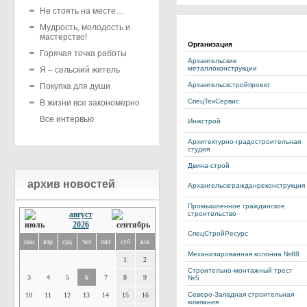
Не стоять на месте…
Мудрость, молодость и
мастерство!
Организация
Горячая точка работы
Архангельские
металлоконструкции
Я – сельский житель
Архангельскстройпроект
Покупка для души
СпецТехСервис
В жизни все закономерно
Все интервью
Инжстрой
Архитектурно-градостроительная
студия
Двина-строй
архив новостей
Архангельскгражданреконструкция
Промышленное гражданское
август
строительство
2026
СпецСтройРесурс
пон
втр
срд
чет
пят
суб
вск
Механизированная колонна №88
1
2
Строительно-монтажный трест
3
4
5
6
7
8
9
№5
Северо-Западная строительная
10
11
12
13
14
15
16
компания