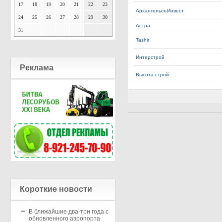
17
18
19
20
21
22
23
Архангельск-Инвест
24
25
26
27
28
29
30
Астра
31
Tashir
Интерстрой
Реклама
Высота-строй
Короткие новости
В ближайшие два-три года с
обновленного аэропорта