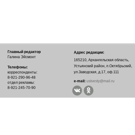
Главный редактор
Адрес редакции:
Галина Эйсмонт
165210, Архангельская область,
Устьянский район, п.Октябрьский,
Телефоны:
ул.Заводская, д.17, оф.111
корреспонденты:
8-921-290-96-48
е-mail:
ustvesty@mail.ru
отдел рекламы:
8-921-245-70-90