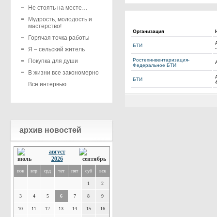
Не стоять на месте…
Мудрость, молодость и
мастерство!
Организация
Горячая точка работы
БТИ
Я – сельский житель
Ростехинвентаризация-
Покупка для души
Федеральное БТИ
В жизни все закономерно
БТИ
Все интервью
архив новостей
август
2026
пон
втр
срд
чет
пят
суб
вск
1
2
3
4
5
6
7
8
9
10
11
12
13
14
15
16