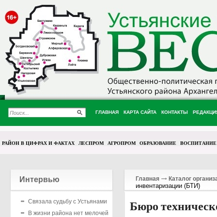
ГЛАВНАЯ
КАРТА САЙТА
КОНТАКТЫ
РЕДАКЦИ
РАЙОН В ЦИФРАХ И ФАКТАХ
ЛЕСПРОМ
АГРОПРОМ
ОБРАЗОВАНИЕ
ВОСПИТАНИЕ
Интервью
Главная
Каталог организ
инвентаризации (БТИ)
Связала судьбу с Устьянами
Бюро техническ
В жизни района нет мелочей