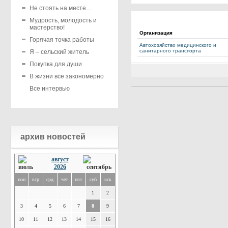
Не стоять на месте…
Мудрость, молодость и
мастерство!
Организация
Горячая точка работы
Автохозяйство медицинского и
санитарного транспорта
Я – сельский житель
Покупка для души
В жизни все закономерно
Все интервью
архив новостей
август
2026
пон
втр
срд
чет
пят
суб
вск
1
2
3
4
5
6
7
8
9
10
11
12
13
14
15
16