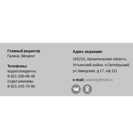
Главный редактор
Адрес редакции:
Галина Эйсмонт
165210, Архангельская область,
Устьянский район, п.Октябрьский,
Телефоны:
ул.Заводская, д.17, оф.111
корреспонденты:
8-921-290-96-48
е-mail:
ustvesty@mail.ru
отдел рекламы:
8-921-245-70-90