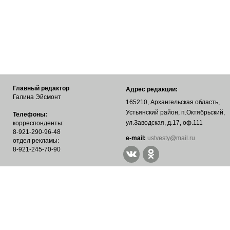
Главный редактор
Адрес редакции:
Галина Эйсмонт
165210, Архангельская область,
Устьянский район, п.Октябрьский,
Телефоны:
ул.Заводская, д.17, оф.111
корреспонденты:
8-921-290-96-48
е-mail:
ustvesty@mail.ru
отдел рекламы:
8-921-245-70-90