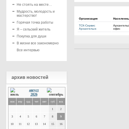
Не стоять на месте…
Мудрость, молодость и
мастерство!
Организация
Населенны
Горячая точка работы
ТСК-Сервис
Архангельс
Архангельск
офис
Я – сельский житель
Покупка для души
В жизни все закономерно
Все интервью
архив новостей
август
2026
пон
втр
срд
чет
пят
суб
вск
1
2
3
4
5
6
7
8
9
10
11
12
13
14
15
16