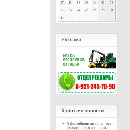
17
18
19
20
21
22
23
24
25
26
27
28
29
30
31
Реклама
Короткие новости
В ближайшие два-три года с
обновленного аэропорта