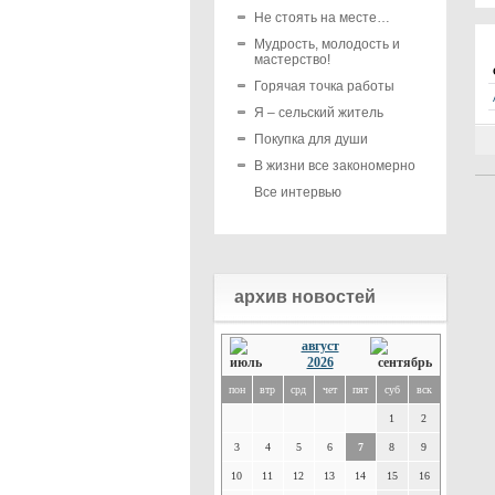
Не стоять на месте…
Мудрость, молодость и
мастерство!
Горячая точка работы
Я – сельский житель
Покупка для души
В жизни все закономерно
Все интервью
архив новостей
август
2026
пон
втр
срд
чет
пят
суб
вск
1
2
3
4
5
6
7
8
9
10
11
12
13
14
15
16