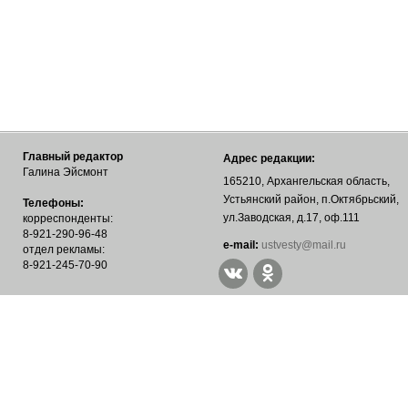
Главный редактор
Адрес редакции:
Галина Эйсмонт
165210, Архангельская область,
Устьянский район, п.Октябрьский,
Телефоны:
ул.Заводская, д.17, оф.111
корреспонденты:
8-921-290-96-48
е-mail:
ustvesty@mail.ru
отдел рекламы:
8-921-245-70-90