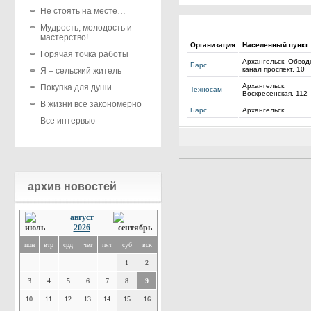
Не стоять на месте…
Мудрость, молодость и
мастерство!
Организация
Населенный пункт
Горячая точка работы
Архангельск, Обво
Барс
канал проспект, 10
Я – сельский житель
Архангельск,
Покупка для души
Техносам
Воскресенская, 112
В жизни все закономерно
Барс
Архангельск
Все интервью
архив новостей
август
2026
пон
втр
срд
чет
пят
суб
вск
1
2
3
4
5
6
7
8
9
10
11
12
13
14
15
16