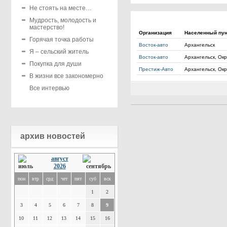
Не стоять на месте…
Мудрость, молодость и
мастерство!
Организация
Населенный пун
Горячая точка работы
Восток-авто
Архангельск
Я – сельский житель
Восток-авто
Архангельск, Ок
Покупка для души
Престиж-Авто
Архангельск, Ок
В жизни все закономерно
Все интервью
архив новостей
август
2026
пон
втр
срд
чет
пят
суб
вск
1
2
3
4
5
6
7
8
9
10
11
12
13
14
15
16