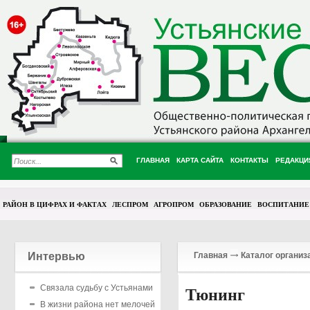
ГЛАВНАЯ
КАРТА САЙТА
КОНТАКТЫ
РЕДАКЦИ
РАЙОН В ЦИФРАХ И ФАКТАХ
ЛЕСПРОМ
АГРОПРОМ
ОБРАЗОВАНИЕ
ВОСПИТАНИЕ
Интервью
Главная
Каталог организ
Связала судьбу с Устьянами
Тюнинг
В жизни района нет мелочей