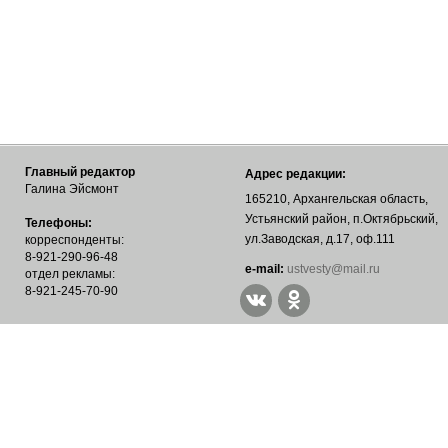
Главный редактор
Адрес редакции:
Галина Эйсмонт
165210, Архангельская область,
Устьянский район, п.Октябрьский,
Телефоны:
ул.Заводская, д.17, оф.111
корреспонденты:
8-921-290-96-48
е-mail:
ustvesty@mail.ru
отдел рекламы:
8-921-245-70-90