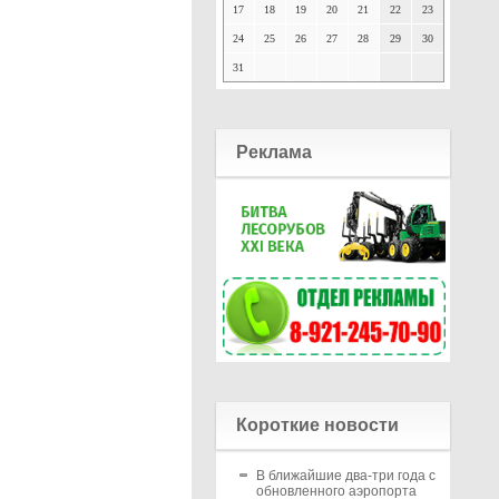
17
18
19
20
21
22
23
24
25
26
27
28
29
30
31
Реклама
Короткие новости
В ближайшие два-три года с
обновленного аэропорта