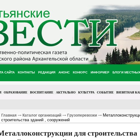
ТА САЙТА
КОНТАКТЫ
РЕДАКЦИЯ
АНОНС
КОНКУРС
ИНФОРМЕР
БЛОГИ МЕСТНЫ
М
ОБРАЗОВАНИЕ
ВОСПИТАНИЕ
АКТУАЛЬНО
КУЛЬТУРА
СОБЫТИЕ
ВИЗИТНАЯ КА
Металлоконструкци
Главная
Каталог организаций
Грузоперевозки
строительства зданий , сооружений
Металлоконструкции для строительства