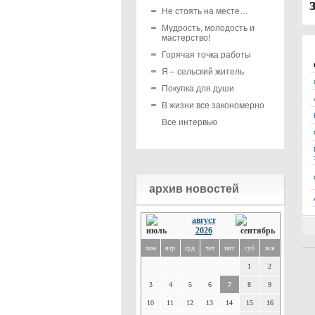
Не стоять на месте…
Мудрость, молодость и
мастерство!
Горячая точка работы
Я – сельский житель
Покупка для души
В жизни все закономерно
Все интервью
архив новостей
август
2026
пон
втр
срд
чет
пят
суб
вск
1
2
3
4
5
6
7
8
9
10
11
12
13
14
15
16