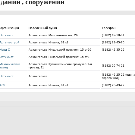
зданий , сооружений
Организация
Населенный пункт
Телефон
Оптимист
Архангельск, Малоникольская, 26
(8182) 42-18-01
Артель-строй
Архангельск, Ильича, 61 к1
(8182) 23-45-70
Норд-С
Архангельск, Никольский проспект, 15 ст29
(8182) 42-35-26
Оптимист
Архангельск, Никольский проспект, 15 ст3
—
Механический
Архангельск, Кузнечихинский промузел 1-й
(8182) 29-74-21
завод
проезд, 11
(8182) 46-25-22 (един
Оптимист
Архангельск
справочная)
АСК
Архангельск, Ильича, 61 к1
(8182) 23-43-92