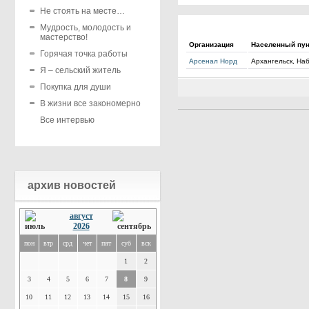
Не стоять на месте…
Мудрость, молодость и
мастерство!
Организация
Населенный пун
Горячая точка работы
Арсенал Норд
Архангельск, На
Я – сельский житель
Покупка для души
В жизни все закономерно
Все интервью
архив новостей
август
2026
пон
втр
срд
чет
пят
суб
вск
1
2
3
4
5
6
7
8
9
10
11
12
13
14
15
16