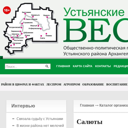
ГЛАВНАЯ
КАРТА САЙТА
КОНТАКТЫ
РЕДАКЦИ
РАЙОН В ЦИФРАХ И ФАКТАХ
ЛЕСПРОМ
АГРОПРОМ
ОБРАЗОВАНИЕ
ВОСПИТАНИЕ
Интервью
Главная
Каталог организ
Связала судьбу с Устьянами
Салюты
В жизни района нет мелочей