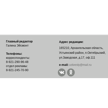
Главный редактор
Адрес редакции:
Галина Эйсмонт
165210, Архангельская область,
Устьянский район, п.Октябрьский,
Телефоны:
ул.Заводская, д.17, оф.111
корреспонденты:
8-921-290-96-48
е-mail:
ustvesty@mail.ru
отдел рекламы:
8-921-245-70-90