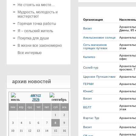
Не стоять на месте…
Мудрость, молодость и
мастерство!
Организация
Населенны
Горячая точка работы
Архангель
Визит
Двины, 95 
Я – сельский житель
Апельсиновое солнце
Архангельс
Покупка для души
Сеть магазинов
Архангельск
В жизни все закономерно
горящих путевок
этаж
Все интервью
Архангельс
Калипсо
офис
Архангельс
Солей-тур
проспект, 7
Царское Путешествие
Архангельс
архив новостей
ГЕРМИ
Архангельс
ЮникС
Архангельс
август
Визит
Архангельс
2026
Архангельск
пон
втр
срд
чет
пят
суб
вск
ВЕЛТ
этаж
1
2
Вэртас Тур
Архангельс
3
4
5
6
7
8
9
Визит
Архангельс
10
11
12
13
14
15
16
Архангельс
СВ тур