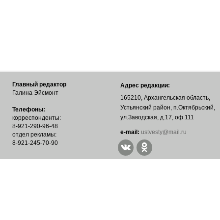
Главный редактор
Адрес редакции:
Галина Эйсмонт
165210, Архангельская область,
Устьянский район, п.Октябрьский,
Телефоны:
ул.Заводская, д.17, оф.111
корреспонденты:
8-921-290-96-48
е-mail:
ustvesty@mail.ru
отдел рекламы:
8-921-245-70-90