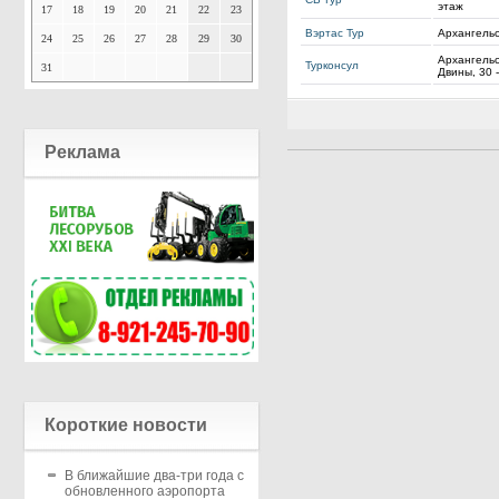
этаж
17
18
19
20
21
22
23
Вэртас Тур
Архангельс
24
25
26
27
28
29
30
Архангель
Турконсул
31
Двины, 30 
Реклама
Короткие новости
В ближайшие два-три года с
обновленного аэропорта