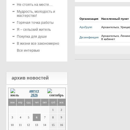
Не стоять на месте…
Мудрость, молодость и
мастерство!
Организация
Населенный пункт
Горячая точка работы
АрхГрупп
Архангельск, Урицко
Я – сельский житель
Архангельск, Ленинг
Покупка для души
Дезинфекция
8 кабинет
В жизни все закономерно
Все интервью
архив новостей
август
2026
пон
втр
срд
чет
пят
суб
вск
1
2
3
4
5
6
7
8
9
10
11
12
13
14
15
16