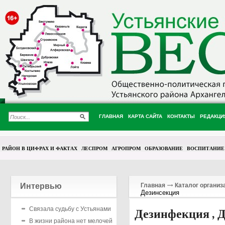
ГЛАВНАЯ
КАРТА САЙТА
КОНТАКТЫ
РЕДАКЦИ
РАЙОН В ЦИФРАХ И ФАКТАХ
ЛЕСПРОМ
АГРОПРОМ
ОБРАЗОВАНИЕ
ВОСПИТАНИЕ
Интервью
Главная
Каталог организ
Дезинсекция
Связала судьбу с Устьянами
Дезинфекция , Д
В жизни района нет мелочей