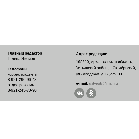
Главный редактор
Адрес редакции:
Галина Эйсмонт
165210, Архангельская область,
Устьянский район, п.Октябрьский,
Телефоны:
ул.Заводская, д.17, оф.111
корреспонденты:
8-921-290-96-48
е-mail:
ustvesty@mail.ru
отдел рекламы:
8-921-245-70-90